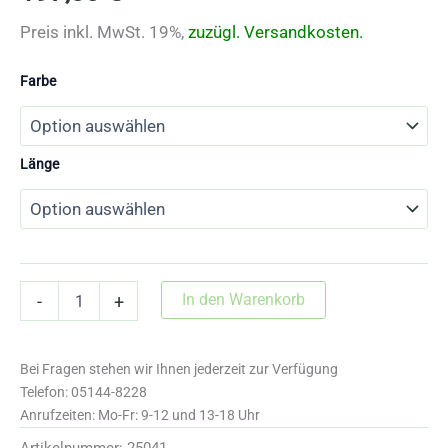
Preis inkl. MwSt. 19%,
zuzügl.
Versandkosten.
Farbe
Länge
25041
In den Warenkorb
-
+
Untergurt
in
Leder
Bei Fragen stehen wir Ihnen jederzeit zur Verfügung
für
Rollenanzug
Telefon: 05144-8228
Menge
Anrufzeiten: Mo-Fr: 9-12 und 13-18 Uhr
Artikelnummer:
25041