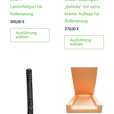
Lammfellgurt für
„Belinda“ mit extra
Rollenanzug
breiter Auflage für
Rollenanzug
300,00
€
270,00
€
Dieses
Ausführung
Produkt
Dies
wählen
Ausführung
weist
Prod
wählen
mehrere
weist
Varianten
mehr
auf.
Varia
Die
auf.
Optionen
Die
können
Opti
auf
könn
der
auf
Produktseite
der