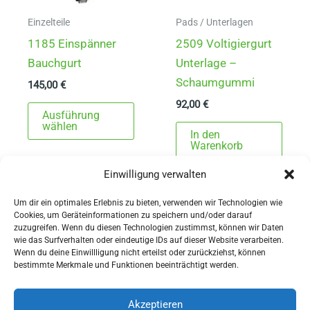
gewählt
Produ
werden
gewä
Einzelteile
Pads / Unterlagen
werd
1185 Einspänner
2509 Voltigiergurt
Bauchgurt
Unterlage –
Schaumgummi
145,00
€
92,00
€
Dieses
Ausführung
Produkt
wählen
In den
weist
Warenkorb
mehrere
Einwilligung verwalten
Varianten
auf.
Um dir ein optimales Erlebnis zu bieten, verwenden wir Technologien wie
Cookies, um Geräteinformationen zu speichern und/oder darauf
Die
zuzugreifen. Wenn du diesen Technologien zustimmst, können wir Daten
Optionen
wie das Surfverhalten oder eindeutige IDs auf dieser Website verarbeiten.
Wenn du deine Einwillligung nicht erteilst oder zurückziehst, können
können
AGBs
bestimmte Merkmale und Funktionen beeinträchtigt werden.
auf
Impressum
der
Widerrufsbelehrung
Akzeptieren