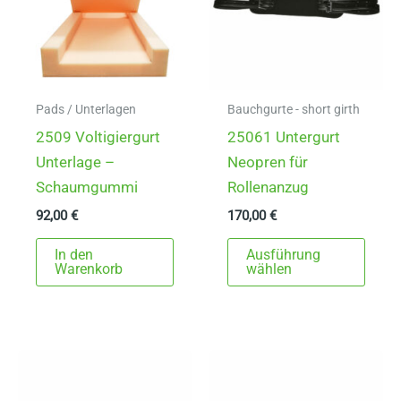
Pads / Unterlagen
Bauchgurte - short girth
2509 Voltigiergurt
25061 Untergurt
Unterlage –
Neopren für
Schaumgummi
Rollenanzug
92,00
€
170,00
€
Dies
In den
Ausführung
Prod
Warenkorb
wählen
weist
mehr
Varia
auf.
Die