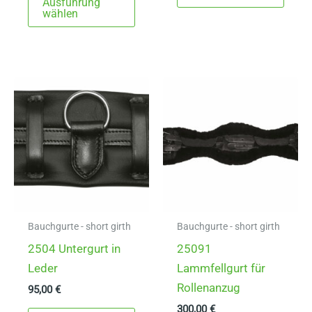
Ausführung
Produkt
weist
wählen
weist
mehr
mehrere
Varia
Varianten
auf.
auf.
Die
Die
Opti
Optionen
könn
können
auf
auf
der
der
Produ
Produktseite
gewä
gewählt
werd
Bauchgurte - short girth
Bauchgurte - short girth
werden
2504 Untergurt in
25091
Leder
Lammfellgurt für
Rollenanzug
95,00
€
300,00
€
Dieses