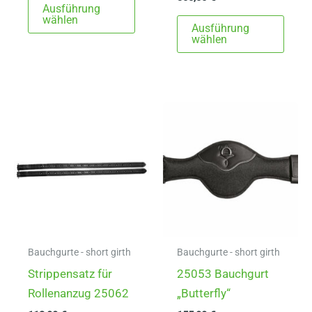
Ausführung
Produkt
Dies
wählen
Ausführung
weist
Prod
wählen
mehrere
weist
Varianten
mehr
auf.
Varia
Die
auf.
Optionen
Die
können
Opti
auf
könn
der
auf
Produktseite
der
gewählt
Produ
werden
gewä
Bauchgurte - short girth
Bauchgurte - short girth
werd
Strippensatz für
25053 Bauchgurt
Rollenanzug 25062
„Butterfly“