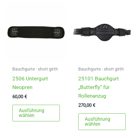
Varianten
auf.
auf.
Die
Die
Opti
Optionen
könn
können
auf
auf
der
der
Produ
Produktseite
gewä
gewählt
werd
Bauchgurte - short girth
Bauchgurte - short girth
werden
2506 Untergurt
25101 Bauchgurt
Neopren
„Butterfly“ für
Rollenanzug
60,00
€
270,00
€
Dieses
Ausführung
Produkt
Dies
wählen
Ausführung
weist
Prod
wählen
mehrere
weist