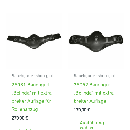
Varianten
mehr
auf.
Varia
Die
auf.
Optionen
Die
können
Opti
auf
könn
der
auf
Produktseite
der
gewählt
Produ
werden
gewä
Bauchgurte - short girth
Bauchgurte - short girth
werd
25081 Bauchgurt
25052 Bauchgurt
„Belinda“ mit extra
„Belinda“ mit extra
breiter Auflage für
breiter Auflage
Rollenanzug
170,00
€
270,00
€
Dies
Ausführung
Dieses
Prod
wählen