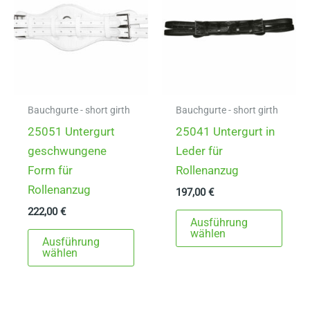
Opti
könn
auf
der
Produ
gewä
Bauchgurte - short girth
Bauchgurte - short girth
werd
25051 Untergurt
25041 Untergurt in
geschwungene
Leder für
Form für
Rollenanzug
Rollenanzug
197,00
€
222,00
€
Dies
Ausführung
Dieses
Prod
wählen
Ausführung
Produkt
weist
wählen
weist
mehr
mehrere
Varia