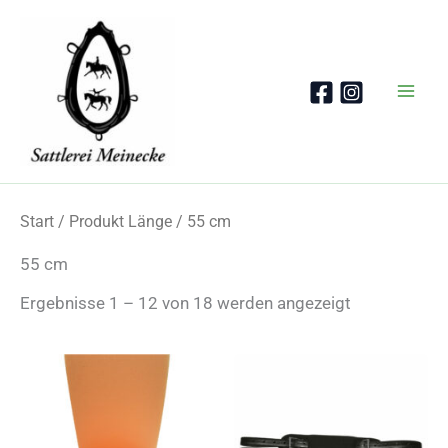
Zum
Inhalt
springen
Start
/ Produkt Länge / 55 cm
55 cm
Nach
Ergebnisse 1 – 12 von 18 werden angezeigt
Beliebtheit
sortiert