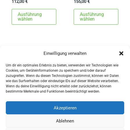
112,00
€
155,00
€
Dieses
Dies
Ausführung
Ausführung
Produkt
Prod
wählen
wählen
weist
weist
mehrere
mehr
Varianten
Varia
auf.
auf.
Einwilligung verwalten
1
2
→
Die
Die
Um dir ein optimales Erlebnis zu bieten, verwenden wir Technologien wie
Optionen
Opti
Cookies, um Geräteinformationen zu speichern und/oder darauf
können
könn
zuzugreifen. Wenn du diesen Technologien zustimmst, können wir Daten
wie das Surfverhalten oder eindeutige IDs auf dieser Website verarbeiten.
auf
auf
Wenn du deine Einwillligung nicht erteilst oder zurückziehst, können
AGBs
der
der
bestimmte Merkmale und Funktionen beeinträchtigt werden.
Impressum
Produktseite
Produ
Widerrufsbelehrung
gewählt
gewä
Akzeptieren
werden
werd
Ausrüstung
Ablehnen
für Pferdesport und Gespannfahren