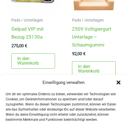
der
der
Produktseite
Produ
gewählt
gewä
Pads / Unterlagen
Pads / Unterlagen
werden
werd
Gelpad VIP mit
2509 Voltigiergurt
Bezug 25130a
Unterlage –
Schaumgummi
275,00
€
92,00
€
In den
Warenkorb
In den
Warenkorb
Einwilligung verwalten
Um dir ein optimales Erlebnis zu bieten, verwenden wir Technologien wie
Cookies, um Geräteinformationen zu speichern und/oder darauf
zuzugreifen. Wenn du diesen Technologien zustimmst, können wir Daten
wie das Surfverhalten oder eindeutige IDs auf dieser Website verarbeiten.
Wenn du deine Einwillligung nicht erteilst oder zurückziehst, können
AGBs
bestimmte Merkmale und Funktionen beeinträchtigt werden.
Impressum