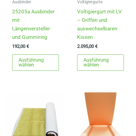
Ausbinder
Voltigiergurte
25205a Ausbinder
Voltigiergurt mit LV
mit
– Griffen und
Längenversteller
auswechselbaren
und Gummiring
Kissen
192,00
€
2.095,00
€
Dieses
Dies
Ausführung
Ausführung
Produkt
Prod
wählen
wählen
weist
weist
mehrere
mehr
Varianten
Varia
auf.
auf.
Die
Die
Optionen
Opti
können
könn
auf
auf