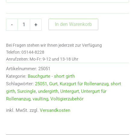
25051
In den Warenkorb
-
+
Untergurt
geschwungene
Form
Bei Fragen stehen wir Ihnen jederzeit zur Verfügung
für
Rollenanzug
Telefon: 05144-8228
Menge
Anrufzeiten: Mo-Fr: 9-12 und 13-18 Uhr
Artikelnummer:
25051
Kategorie:
Bauchgurte - short girth
Schlagwörter:
25051
,
Gurt
,
Kurzgurt für Rollenanzug
,
short
girth
,
Surcingle
,
undergirth
,
Untergurt
,
Untergurt für
Rollenanzug
,
vaulting
,
Voltigierzubehör
inkl. MwSt.
zzgl.
Versandkosten