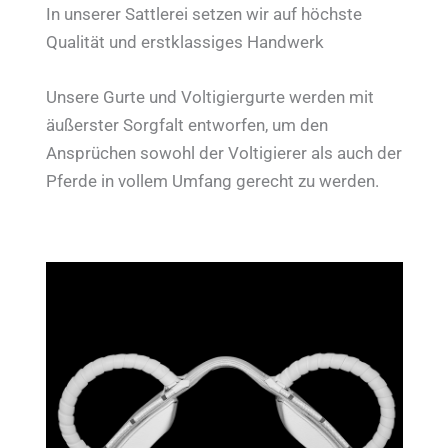
In unserer Sattlerei setzen wir auf höchste
Qualität und erstklassiges Handwerk
Unsere Gurte und Voltigiergurte werden mit
äußerster Sorgfalt entworfen, um den
Ansprüchen sowohl der Voltigierer als auch der
Pferde in vollem Umfang gerecht zu werden.