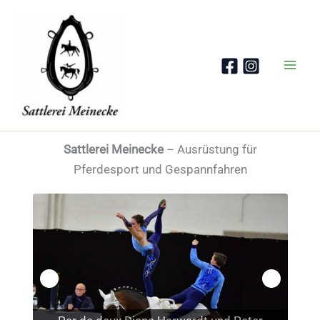
Zum
Inhalt
springen
Sattlerei Meinecke
– Ausrüstung für
Pferdesport und Gespannfahren
Marcella Meinecke mit Borneo und Santino