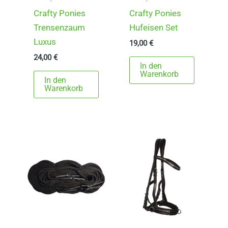
i
Crafty Ponies
Crafty Ponies
a
Trensenzaum
Hufeisen Set
n
Luxus
t
19,00
€
e
24,00
€
In den
n
Warenkorb
In den
a
Warenkorb
u
f
.
D
i
e
O
p
t