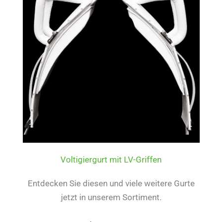
Voltigiergurt mit LV-Griffen
Entdecken Sie diesen und viele weitere Gurte
jetzt in unserem Sortiment.