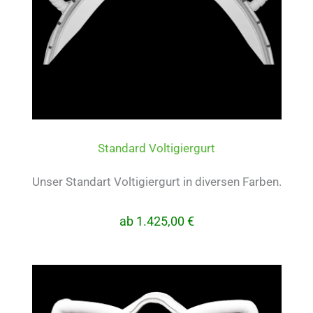
Standard Voltigiergurt
Unser Standart Voltigiergurt in diversen Farben.
ab 1.425,00 €