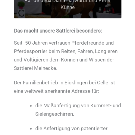
Kristina Boe Weltcupsiegerin 2018 und
Par de deux Diana Harwardt und Peter
international erfolgreich im Ein- und
Unsere Weltmeister 2021 – Team
Europameisterin 2017
Familie Meinecke
Zweispänner
Fredenbeck
Künne
Das macht unsere Sattlerei besonders:
Seit 50 Jahren vertrauen Pferdefreunde und
Pferdesportler beim Reiten, Fahren, Longieren
und Voltigieren dem Können und Wissen der
Sattlerei Meinecke.
Der Familienbetrieb in Eicklingen bei Celle ist
eine weltweit anerkannte Adresse für:
die Maßanfertigung von Kummet- und
Sielengeschirren,
die Anfertigung von patentierter