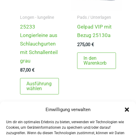
ä
r
h
i
l
Longen - lungeline
Pads / Unterlagen
a
t
25233
Gelpad VIP mit
n
w
Longierleine aus
Bezug 25130a
t
e
Schlauchgurten
e
275,00
€
r
mit Schnallenteil
n
In den
d
grau
a
Warenkorb
e
u
87,00
€
n
f
D
Ausführung
.
i
wählen
D
e
i
s
Einwilligung verwalten
e
e
O
s
Um dir ein optimales Erlebnis zu bieten, verwenden wir Technologien wie
Cookies, um Geräteinformationen zu speichern und/oder darauf
p
P
zuzugreifen. Wenn du diesen Technologien zustimmst, können wir Daten