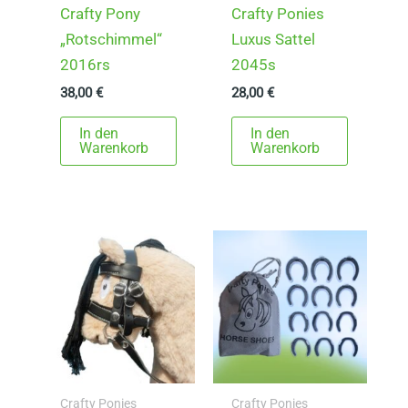
t
Crafty Pony
Crafty Ponies
w
„Rotschimmel“
Luxus Sattel
e
2016rs
2045s
i
38,00
€
28,00
€
s
t
In den
In den
Warenkorb
Warenkorb
m
e
h
r
e
r
e
V
a
r
Crafty Ponies
Crafty Ponies