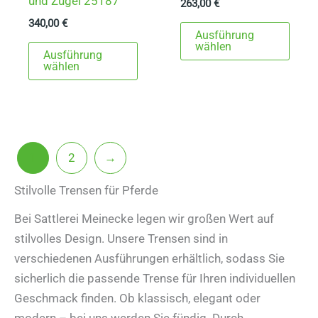
und Zügel 25187
263,00
€
340,00
€
Dies
Ausführung
Dieses
Prod
wählen
Ausführung
Produkt
weist
wählen
weist
mehr
mehrere
Varia
Varianten
auf.
auf.
Die
1
2
→
Die
Opti
Optionen
könn
Stilvolle Trensen für Pferde
können
auf
Bei Sattlerei Meinecke legen wir großen Wert auf
auf
der
stilvolles Design. Unsere Trensen sind in
der
Produ
verschiedenen Ausführungen erhältlich, sodass Sie
Produktseite
gewä
sicherlich die passende Trense für Ihren individuellen
gewählt
werd
Geschmack finden. Ob klassisch, elegant oder
werden
modern – bei uns werden Sie fündig. Durch