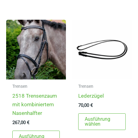
mehrere
weist
Varianten
mehr
auf.
Varia
Die
auf.
Optionen
Die
können
Opti
auf
könn
der
auf
Produktseite
der
gewählt
Produ
werden
gewä
Trensen
Trensen
werd
2518 Trensenzaum
Lederzügel
mit kombiniertem
70,00
€
Nasenhalfter
Dies
Ausführung
267,00
€
Prod
wählen
Dieses
weist
Ausführung