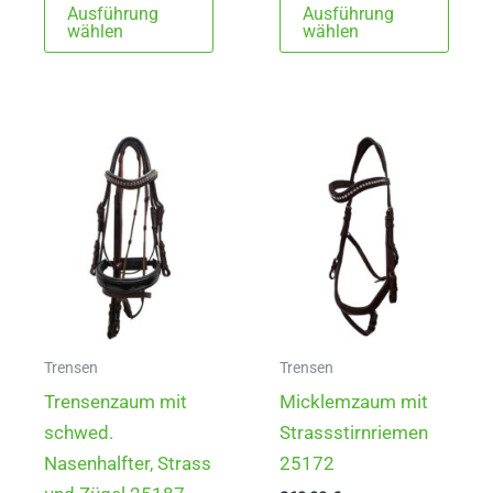
Ausführung
Ausführung
Produkt
Prod
wählen
wählen
weist
weist
mehrere
mehr
Varianten
Varia
auf.
auf.
Die
Die
Optionen
Opti
können
könn
auf
auf
der
der
Produktseite
Produ
gewählt
gewä
Trensen
Trensen
werden
werd
Trensenzaum mit
Micklemzaum mit
schwed.
Strassstirnriemen
Nasenhalfter, Strass
25172