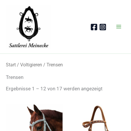
Zum
Inhalt
springen
Start
/
Voltigieren
/ Trensen
Trensen
Nach
Ergebnisse 1 – 12 von 17 werden angezeigt
Beliebtheit
sortiert