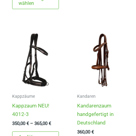
Produkt
mehr
wählen
weist
Varia
mehrere
auf.
Varianten
Die
auf.
Opti
Die
könn
Optionen
auf
können
der
auf
Produ
der
gewä
Produktseite
werd
gewählt
Kappzäume
Kandaren
werden
Kappzaum NEU!
Kandarenzaum
4012-3
handgefertigt in
Deutschland
350,00
€
–
365,00
€
360,00
€
Dieses