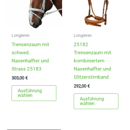
Longieren
Longieren
Trensenzaum mit
25182
schwed.
Trensenzaum mit
Nasenhalfter und
kombiniertem
Strass 25183
Nasenhalfter und
Glitzerstirnband
303,00
€
292,00
€
Dieses
Ausführung
Produkt
Dies
wählen
Ausführung
weist
Prod
wählen
mehrere
weist
Varianten
mehr
auf.
Varia