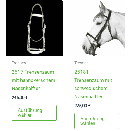
Die
auf.
Optionen
Die
können
Opti
auf
könn
der
auf
Produktseite
der
gewählt
Produ
werden
gewä
Trensen
Trensen
werd
2517 Trensenzaum
25181
mit hannoverschem
Trensenzaum mit
Nasenhalfter
schwedischem
Nasenhalfter
246,00
€
275,00
€
Dieses
Ausführung
Produkt
Dies
wählen
Ausführung
weist
Prod
wählen