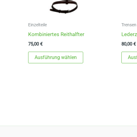
Einzelteile
Trensen
Kombiniertes Reithalfter
Lederz
75,00
€
80,00
€
Dieses
Ausführung wählen
Aus
Produkt
weist
mehrere
Varianten
auf.
Die
Optionen
können
auf