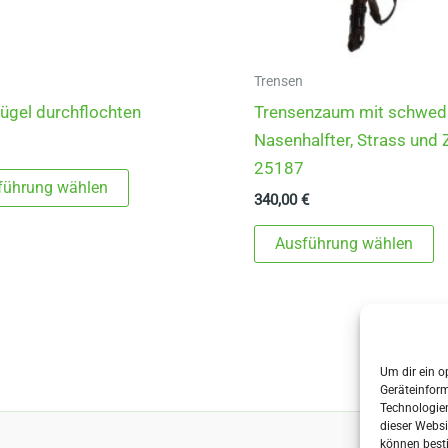
Trensen
ügel durchflochten
Trensenzaum mit schwed
Nasenhalfter, Strass und 
25187
Dieses
führung wählen
340,00
€
Produkt
weist
D
Ausführung wählen
mehrere
P
Varianten
w
auf.
m
Die
V
Optionen
au
Um dir ein o
Geräteinfor
können
D
Technologien
auf
O
dieser Websi
können best