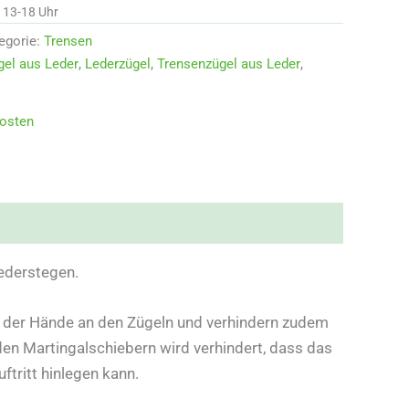
d 13-18 Uhr
egorie:
Trensen
el aus Leder
,
Lederzügel
,
Trensenzügel aus Leder
,
osten
Lederstegen.
g der Hände an den Zügeln und verhindern zudem
den Martingalschiebern wird verhindert, dass das
ftritt hinlegen kann.