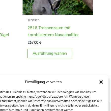
Trensen
.
2518 Trensenzaum mit
Zügel
kombiniertem Nasenhalfter
267,00
€
Dieses
Ausführung wählen
ieses
Produkt
rodukt
weist
eist
mehrere
ehrere
Varianten
Einwilligung verwalten
arianten
auf.
f.
Die
ptimales Erlebnis zu bieten, verwenden wir Technologien wie Cookies, um
mationen zu speichern und/oder darauf zuzugreifen. Wenn du diesen
ie
Optionen
 zustimmst, können wir Daten wie das Surfverhalten oder eindeutige IDs auf
ptionen
können
te verarbeiten. Wenn du deine Einwillligung nicht erteilst oder zurückziehst,
immte Merkmale und Funktionen beeinträchtigt werden.