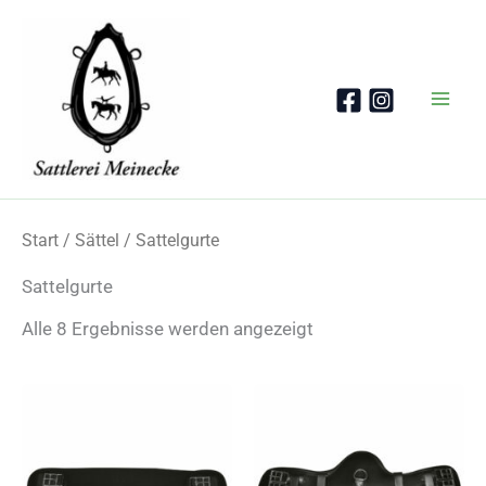
Zum
Inhalt
springen
Start
/
Sättel
/ Sattelgurte
Sattelgurte
Nach
Alle 8 Ergebnisse werden angezeigt
Beliebtheit
sortiert