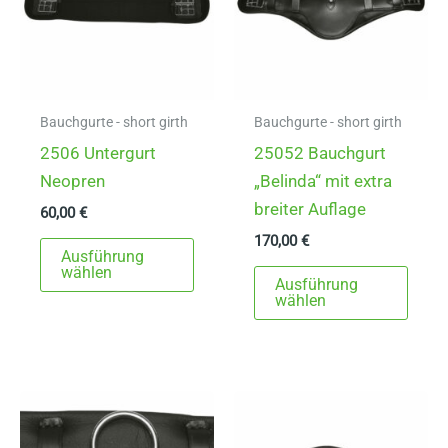
Bauchgurte - short girth
Bauchgurte - short girth
2506 Untergurt
25052 Bauchgurt
Neopren
„Belinda“ mit extra
breiter Auflage
60,00
€
170,00
€
Dieses
Ausführung
Produkt
Dies
wählen
Ausführung
weist
Prod
wählen
mehrere
weist
Varianten
mehr
auf.
Varia
Die
auf.
Optionen
Die