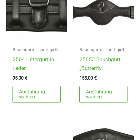
können
Opti
auf
könn
der
auf
Produktseite
der
gewählt
Produ
werden
gewä
Bauchgurte - short girth
Bauchgurte - short girth
werd
2504 Untergurt in
25053 Bauchgurt
Leder
„Butterfly“
95,00
€
155,00
€
Dieses
Dies
Ausführung
Ausführung
Produkt
Prod
wählen
wählen
weist
weist
mehrere
mehr
Varianten
Varia
auf.
auf.