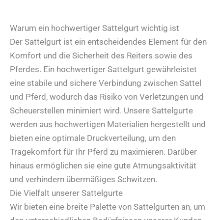
Varia
auf.
Warum ein hochwertiger Sattelgurt wichtig ist
Die
Der Sattelgurt ist ein entscheidendes Element für den
Opti
Komfort und die Sicherheit des Reiters sowie des
könn
Pferdes. Ein hochwertiger Sattelgurt gewährleistet
auf
eine stabile und sichere Verbindung zwischen Sattel
der
und Pferd, wodurch das Risiko von Verletzungen und
Produ
Scheuerstellen minimiert wird. Unsere Sattelgurte
gewä
werden aus hochwertigen Materialien hergestellt und
werd
bieten eine optimale Druckverteilung, um den
Tragekomfort für Ihr Pferd zu maximieren. Darüber
hinaus ermöglichen sie eine gute Atmungsaktivität
und verhindern übermäßiges Schwitzen.
Die Vielfalt unserer Sattelgurte
Wir bieten eine breite Palette von Sattelgurten an, um