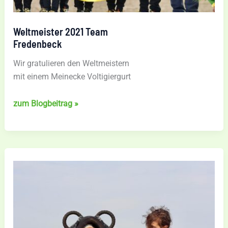
Weltmeister 2021 Team
Fredenbeck
Wir gratulieren den Weltmeistern
mit einem Meinecke Voltigiergurt
Weltmeister
zum Blogbeitrag »
2021
Team
Fredenbeck