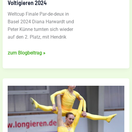
Voltigieren 2024
Weltcup Finale Par-de-deux in
Basel 2024 Diana Harwardt und
Peter Künne turnten sich wieder
auf den 2. Platz, mit Hendrik
Vize
zum Blogbeitrag »
Worldcup
Champions
Voltigieren
2024