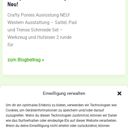
Neu!
Crafty Ponies Ausrüstung NEU!
Western Ausstattung – Sattel, Pad
und Trense Schmiede Set –
Werkzeug und Hufeisen 2 runde
für
Crafty
zum Blogbeitrag »
Ponies
Ausrüstung
Neu!
Einwilligung verwalten
1
2
…
7
Weiter
→
Um dir ein optimales Erlebnis zu bieten, verwenden wir Technologien wie
Cookies, um Geräteinformationen zu speichern und/oder darauf
zuzugreifen. Wenn du diesen Technologien zustimmst, können wir Daten
wie das Surfverhalten oder eindeutige IDs auf dieser Website verarbeiten.
Wenn du deine Einwillligung nicht erteilst oder zurückziehst, können