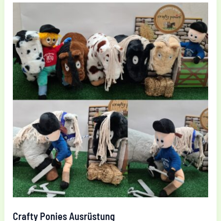
geliebt
Crafty Ponies Ausrüstung