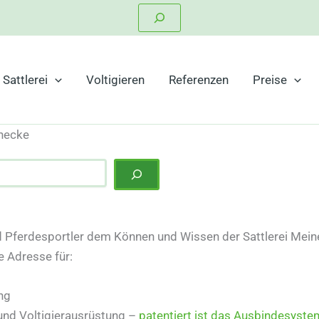
Suchen
Sattlerei
Voltigieren
Referenzen
Preise
necke
 Pferdesportler dem Können und Wissen der Sattlerei Meinec
e Adresse für:
ng
und Voltigierausrüstung –
patentiert ist das Ausbindesyste