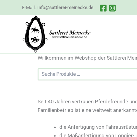
Zum
E-Mail:
info@sattlerei-meinecke.de
Inhalt
springen
Willkommen im Webshop der Sattlerei Mei
S
u
c
h
e
Seit 40 Jahren vertrauen Pferdefreunde und
n
Familienbetrieb ist eine weltweit anerkannt
die Anfertigung von Fahrausrüstu
die Maßanfertigung von Longier- 