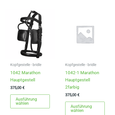
mehrere
mehr
Varianten
Varia
auf.
auf.
Die
Die
Optionen
Opti
können
könn
auf
auf
der
der
Produktseite
Produ
gewählt
gewä
Kopfgestelle - bridle
Kopfgestelle - bridle
werden
werd
1042 Marathon
1042-1 Marathon
Hauptgestell
Hauptgestell
2farbig
375,00
€
375,00
€
Dieses
Ausführung
Produkt
Dies
wählen
Ausführung
weist
Prod
wählen