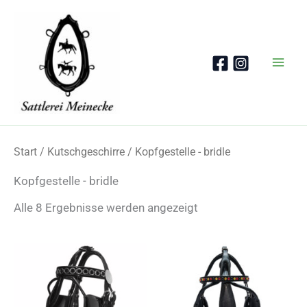
Zum
Inhalt
springen
Start
/
Kutschgeschirre
/ Kopfgestelle - bridle
Kopfgestelle - bridle
Nach
Alle 8 Ergebnisse werden angezeigt
Beliebtheit
sortiert