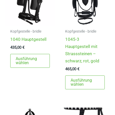
Kopfgestelle - bridle
Kopfgestelle - bridle
1040 Hauptgestell
1045-3
Hauptgestell mit
435,00
€
Strasssteinen –
Dieses
Ausführung
schwarz, rot, gold
Produkt
wählen
465,00
€
weist
mehrere
Dies
Ausführung
Varianten
Prod
wählen
auf.
weist
Die
mehr
Optionen
Varia
können
auf.