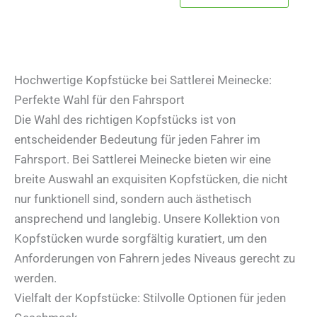
weist
mehr
Varia
auf.
Hochwertige Kopfstücke bei Sattlerei Meinecke:
Die
Perfekte Wahl für den Fahrsport
Opti
Die Wahl des richtigen Kopfstücks ist von
könn
entscheidender Bedeutung für jeden Fahrer im
auf
Fahrsport. Bei Sattlerei Meinecke bieten wir eine
der
breite Auswahl an exquisiten Kopfstücken, die nicht
Produ
nur funktionell sind, sondern auch ästhetisch
gewä
ansprechend und langlebig. Unsere Kollektion von
werd
Kopfstücken wurde sorgfältig kuratiert, um den
Anforderungen von Fahrern jedes Niveaus gerecht zu
werden.
Vielfalt der Kopfstücke: Stilvolle Optionen für jeden