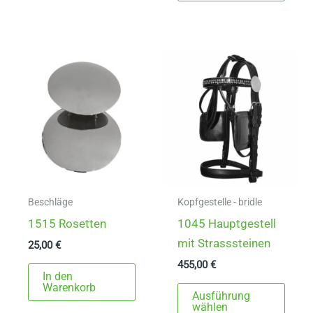
mehrere
weist
Varianten
mehr
auf.
Varia
Die
auf.
Optionen
Die
können
Opti
auf
könn
der
auf
Produktseite
der
gewählt
Produ
werden
gewä
Beschläge
Kopfgestelle - bridle
werd
1515 Rosetten
1045 Hauptgestell
mit Strasssteinen
25,00
€
455,00
€
In den
Dies
Warenkorb
Ausführung
Prod
wählen