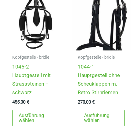
auf
Die
der
Opti
Produktseite
könn
gewählt
auf
werden
der
Produ
gewä
Kopfgestelle - bridle
Kopfgestelle - bridle
werd
1045-2
1044-1
Hauptgestell mit
Hauptgestell ohne
Strasssteinen –
Scheuklappen m.
schwarz
Retro Stirnriemen
455,00
€
270,00
€
Dieses
Dies
Ausführung
Ausführung
Produkt
Prod
wählen
wählen
weist
weist