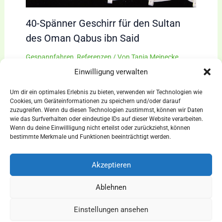
40-Spänner Geschirr für den Sultan
des Oman Qabus ibn Said
Gespannfahren
,
Referenzen
/ Von
Tanja Meinecke
Einwilligung verwalten
Um dir ein optimales Erlebnis zu bieten, verwenden wir Technologien wie
Cookies, um Geräteinformationen zu speichern und/oder darauf
zuzugreifen. Wenn du diesen Technologien zustimmst, können wir Daten
wie das Surfverhalten oder eindeutige IDs auf dieser Website verarbeiten.
Wenn du deine Einwillligung nicht erteilst oder zurückziehst, können
AGBs
bestimmte Merkmale und Funktionen beeinträchtigt werden.
Impressum
Widerrufsbelehrung
Akzeptieren
Ausrüstung
Ablehnen
für Pferdesport und Gespannfahren
Einstellungen ansehen
Copyright © 2026 - Sattlerei Meinecke