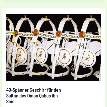
Meinecke
weiß
was
Sache
ist.“
40-Spänner Geschirr für den
Sultan des Oman Qabus ibn
Said