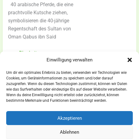
40 arabische Pferde, die eine
prachtvolle Kutsche ziehen,
symbolisieren die 40-jährige
Regentschaft des Sultan von
Oman Qabus ibn Said
40-
zum Blogbeitrag »
Einwilligung verwalten
Spänner
Geschirr
Um dir ein optimales Erlebnis zu bieten, verwenden wir Technologien wie
für
Cookies, um Geräteinformationen zu speichern und/oder darauf
zuzugreifen. Wenn du diesen Technologien zustimmst, können wir Daten
den
wie das Surfverhalten oder eindeutige IDs auf dieser Website verarbeiten.
Sultan
Wenn du deine Einwillligung nicht erteilst oder zurückziehst, können
AGBs
bestimmte Merkmale und Funktionen beeinträchtigt werden.
des
Impressum
Oman
Widerrufsbelehrung
Qabus
Akzeptieren
ibn
Ausrüstung
Ablehnen
Said
für Pferdesport und Gespannfahren