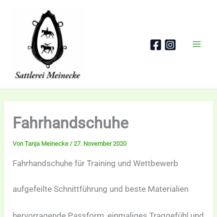
Zum
Inhalt
springen
Fahrhandschuhe
Von
Tanja Meinecke
/
27. November 2020
Fahrhandschuhe für Training und Wettbewerb
aufgefeilte Schnittführung und beste Materialien
hervorragende Passform, einmaliges Traggefühl und