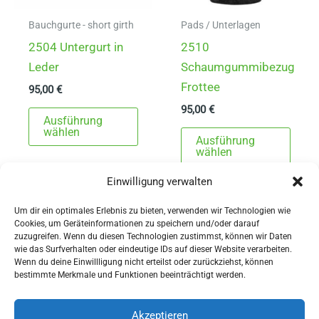
werden
Produ
gewä
Bauchgurte - short girth
Pads / Unterlagen
werd
2504 Untergurt in
2510
Leder
Schaumgummibezug
Frottee
95,00
€
95,00
€
Dieses
Ausführung
Produkt
Dies
wählen
Ausführung
weist
Prod
wählen
mehrere
weist
Einwilligung verwalten
Varianten
mehr
auf.
Varia
Um dir ein optimales Erlebnis zu bieten, verwenden wir Technologien wie
Cookies, um Geräteinformationen zu speichern und/oder darauf
Die
auf.
zuzugreifen. Wenn du diesen Technologien zustimmst, können wir Daten
Optionen
Die
wie das Surfverhalten oder eindeutige IDs auf dieser Website verarbeiten.
Wenn du deine Einwillligung nicht erteilst oder zurückziehst, können
können
Opti
AGBs
bestimmte Merkmale und Funktionen beeinträchtigt werden.
auf
könn
Impressum
der
auf
Widerrufsbelehrung
Akzeptieren