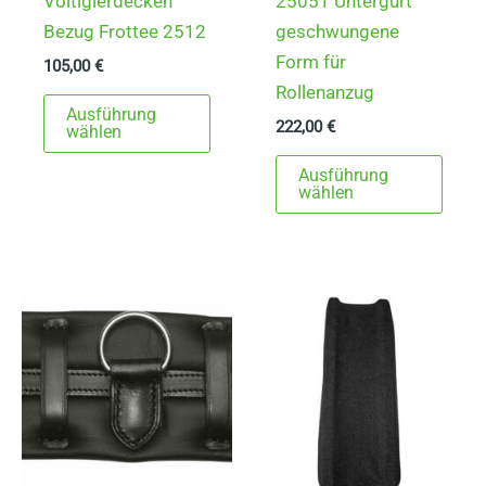
Voltigierdecken
25051 Untergurt
Bezug Frottee 2512
geschwungene
Form für
105,00
€
Rollenanzug
Dieses
Ausführung
222,00
€
Produkt
wählen
weist
Dies
Ausführung
mehrere
Prod
wählen
Varianten
weist
auf.
mehr
Die
Varia
Optionen
auf.
können
Die
auf
Opti
der
könn
Produktseite
auf
gewählt
der