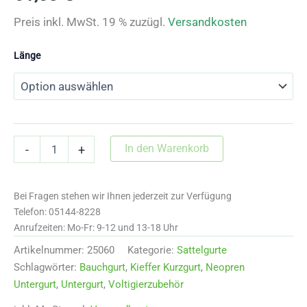
Preis inkl. MwSt. 19 % zuzügl.
Versandkosten
Länge
25060
In den Warenkorb
-
+
Untergurt
Neopren
von
Bei Fragen stehen wir Ihnen jederzeit zur Verfügung
Kieffer
Menge
Telefon: 05144-8228
Anrufzeiten: Mo-Fr: 9-12 und 13-18 Uhr
Artikelnummer:
25060
Kategorie:
Sattelgurte
Schlagwörter:
Bauchgurt
,
Kieffer Kurzgurt
,
Neopren
Untergurt
,
Untergurt
,
Voltigierzubehör