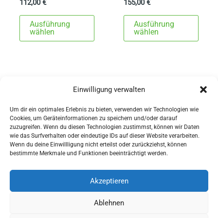
112,00
€
155,00
€
Dieses
Dies
Ausführung
Ausführung
Produkt
Prod
wählen
wählen
weist
weist
mehrere
mehr
Varianten
Varia
auf.
auf.
Einwilligung verwalten
1
2
→
Die
Die
Um dir ein optimales Erlebnis zu bieten, verwenden wir Technologien wie
Optionen
Opti
Cookies, um Geräteinformationen zu speichern und/oder darauf
können
könn
zuzugreifen. Wenn du diesen Technologien zustimmst, können wir Daten
wie das Surfverhalten oder eindeutige IDs auf dieser Website verarbeiten.
auf
auf
Wenn du deine Einwillligung nicht erteilst oder zurückziehst, können
AGBs
der
der
bestimmte Merkmale und Funktionen beeinträchtigt werden.
Impressum
Produktseite
Produ
Widerrufsbelehrung
gewählt
gewä
Akzeptieren
werden
werd
Ausrüstung
Ablehnen
für Pferdesport und Gespannfahren