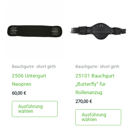
Varianten
auf.
auf.
Die
Die
Opti
Optionen
könn
können
auf
auf
der
der
Produ
Produktseite
gewä
gewählt
werd
Bauchgurte - short girth
Bauchgurte - short girth
werden
2506 Untergurt
25101 Bauchgurt
Neopren
„Butterfly“ für
Rollenanzug
60,00
€
270,00
€
Dieses
Ausführung
Produkt
Dies
wählen
Ausführung
weist
Prod
wählen
mehrere
weist