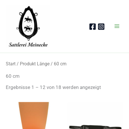
Zum
Inhalt
springen
Start
/ Produkt Länge / 60 cm
60 cm
Nach
Ergebnisse 1 – 12 von 18 werden angezeigt
Beliebtheit
sortiert