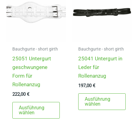
Opti
könn
auf
der
Produ
gewä
Bauchgurte - short girth
Bauchgurte - short girth
werd
25051 Untergurt
25041 Untergurt in
geschwungene
Leder für
Form für
Rollenanzug
Rollenanzug
197,00
€
222,00
€
Dies
Ausführung
Dieses
Prod
wählen
Ausführung
Produkt
weist
wählen
weist
mehr
mehrere
Varia