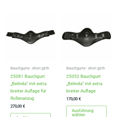
Varianten
mehr
auf.
Varia
Die
auf.
Optionen
Die
können
Opti
auf
könn
der
auf
Produktseite
der
gewählt
Produ
werden
gewä
Bauchgurte - short girth
Bauchgurte - short girth
werd
25081 Bauchgurt
25052 Bauchgurt
„Belinda“ mit extra
„Belinda“ mit extra
breiter Auflage für
breiter Auflage
Rollenanzug
170,00
€
270,00
€
Dies
Ausführung
Dieses
Prod
wählen