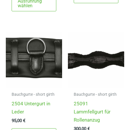
Ausführung
Produkt
weist
wählen
weist
mehr
mehrere
Varia
Varianten
auf.
auf.
Die
Die
Opti
Optionen
könn
können
auf
auf
der
der
Produ
Produktseite
gewä
gewählt
werd
Bauchgurte - short girth
Bauchgurte - short girth
werden
2504 Untergurt in
25091
Leder
Lammfellgurt für
Rollenanzug
95,00
€
300,00
€
Dieses