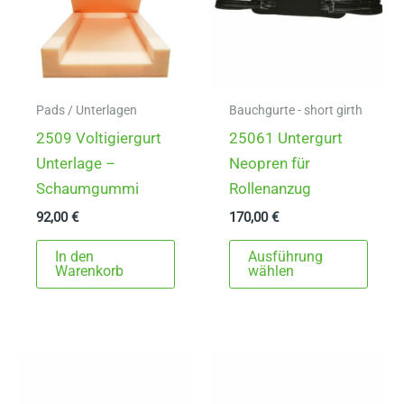
Pads / Unterlagen
Bauchgurte - short girth
2509 Voltigiergurt
25061 Untergurt
Unterlage –
Neopren für
Schaumgummi
Rollenanzug
92,00
€
170,00
€
Dies
In den
Ausführung
Prod
Warenkorb
wählen
weist
mehr
Varia
auf.
Die