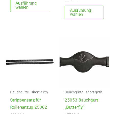
Ausführung
Produkt
Dies
wählen
Ausführung
weist
Prod
wählen
mehrere
weist
Varianten
mehr
auf.
Varia
Die
auf.
Optionen
Die
können
Opti
auf
könn
der
auf
Produktseite
der
gewählt
Produ
werden
gewä
Bauchgurte - short girth
Bauchgurte - short girth
werd
Strippensatz für
25053 Bauchgurt
Rollenanzug 25062
„Butterfly“