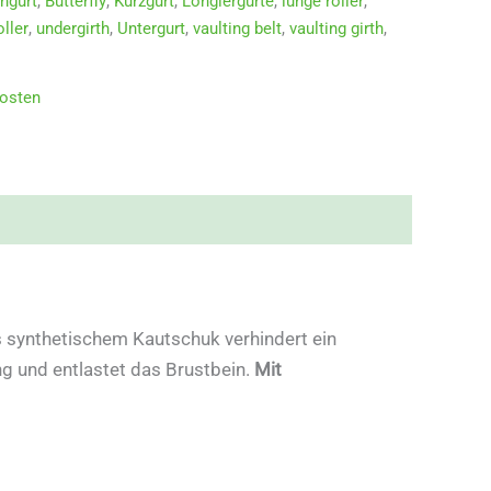
hgurt
,
Butterfly
,
Kurzgurt
,
Longiergurte
,
lunge roller
,
oller
,
undergirth
,
Untergurt
,
vaulting belt
,
vaulting girth
,
osten
synthetischem Kautschuk verhindert ein
ng und entlastet das Brustbein.
Mit