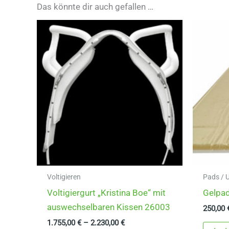
Das könnte dir auch gefallen …
Voltigieren
Pads / 
Voltigiergurt „Kristina Boe“ mit
Gelpa
auswechselbaren Kissen 26003
250,00
1.755,00
€
–
2.230,00
€