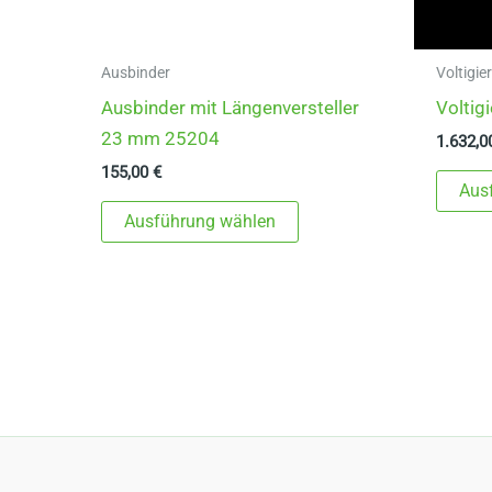
Ausbinder
Voltigie
Ausbinder mit Längenversteller
Voltig
23 mm 25204
1.632,
155,00
€
Aus
Dieses
Ausführung wählen
Produkt
weist
mehrere
Varianten
auf.
Die
Optionen
können
auf