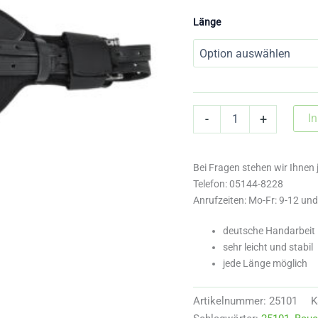
Länge
25101
I
-
+
Bauchgurt
"Butterfly"
für
Bei Fragen stehen wir Ihnen 
Rollenanzug
Menge
Telefon: 05144-8228
Anrufzeiten: Mo-Fr: 9-12 un
deutsche Handarbeit
sehr leicht und stabil
jede Länge möglich
Artikelnummer:
25101
K