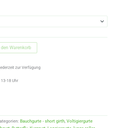
n den Warenkorb
jederzeit zur Verfügung
d 13-18 Uhr
ategorien:
Bauchgurte - short girth
,
Voltigiergurte