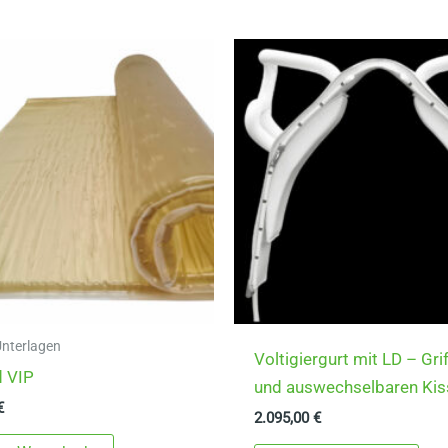
Unterlagen
Voltigiergurt mit LD – Gri
d VIP
und auswechselbaren Ki
€
2.095,00
€