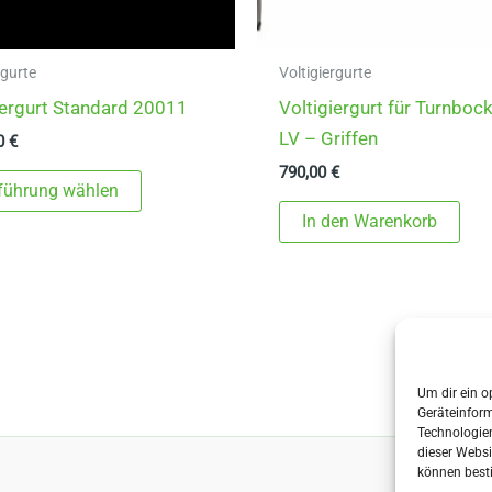
rgurte
Voltigiergurte
iergurt Standard 20011
Voltigiergurt für Turnboc
LV – Griffen
00
€
790,00
€
Dieses
führung wählen
Produkt
In den Warenkorb
weist
mehrere
Varianten
auf.
Die
Optionen
Um dir ein o
Geräteinfor
können
Technologien
auf
dieser Websi
können best
der