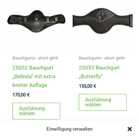
Optionen
Die
können
Opti
auf
könn
der
auf
Produktseite
der
gewählt
Produ
werden
gewä
Bauchgurte - short girth
Bauchgurte - short girth
werd
25052 Bauchgurt
25053 Bauchgurt
„Belinda“ mit extra
„Butterfly“
breiter Auflage
155,00
€
170,00
€
Dies
Ausführung
Dieses
Prod
wählen
Ausführung
Produkt
weist
wählen
weist
mehr
Einwilligung verwalten
mehrere
Varia