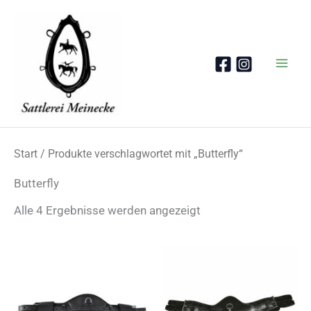
Zum
Inhalt
springen
Start
/ Produkte verschlagwortet mit „Butterfly“
Butterfly
Nach
Alle 4 Ergebnisse werden angezeigt
Beliebtheit
sortiert