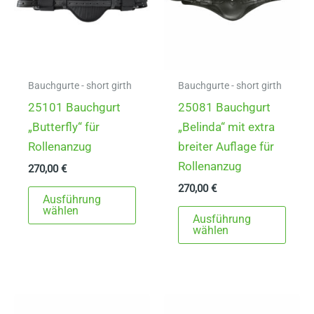
Bauchgurte - short girth
Bauchgurte - short girth
25101 Bauchgurt
25081 Bauchgurt
„Butterfly“ für
„Belinda“ mit extra
Rollenanzug
breiter Auflage für
Rollenanzug
270,00
€
270,00
€
Dieses
Ausführung
Produkt
Dies
wählen
Ausführung
weist
Prod
wählen
mehrere
weist
Varianten
mehr
auf.
Varia
Die
auf.