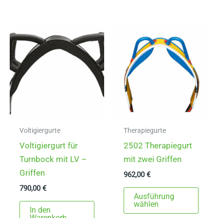
mehr
Varia
auf.
Die
Opti
könn
auf
der
Produ
gewä
Voltigiergurte
Therapiegurte
werd
Voltigiergurt für
2502 Therapiegurt
Turnbock mit LV –
mit zwei Griffen
Griffen
962,00
€
790,00
€
Dies
Ausführung
Prod
wählen
In den
weist
Warenkorb