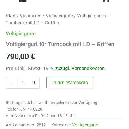
Start
/
Voltigieren
/
Voltigiergurte
/ Voltigiergurt für
Turnbock mit LD – Griffen
Voltigiergurte
Voltigiergurt für Turnbock mit LD – Griffen
790,00
€
Preis inkl. MwSt. 19 %,
zuzügl.
Versandkosten.
Voltigiergurt
In den Warenkorb
-
+
für
Turnbock
mit
Bei Fragen stehen wir Ihnen jederzeit zur Verfügung
LD
-
Telefon: 05144-8228
Griffen
Anrufzeiten: Mo-Fr: 9-12 und 13-18 Uhr
Menge
Artikelnummer:
2812
Kategorie:
Voltigiergurte