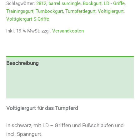
Schlagwörter:
2812
,
barrel surcingle
,
Bockgurt
,
LD - Griffe
,
Trainingsgurt
,
Turnbockgurt
,
Turnpferdegurt
,
Voltigiergurt
,
Voltigiergurt S-Griffe
inkl. 19 % MwSt.
zzgl.
Versandkosten
Beschreibung
Zusätzliche Informationen
Rezensionen (0)
Voltigiergurt für das Turnpferd
in schwarz, mit LD – Griffen und Fußschlaufen und
incl. Spanngurt.