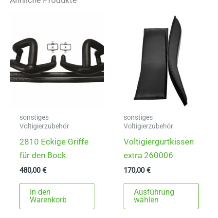
sonstiges
sonstiges
Voltigierzubehör
Voltigierzubehör
2810 Eckige Griffe
Voltigiergurtkissen
für den Bock
extra 260006
480,00
€
170,00
€
Dies
In den
Ausführung
Prod
Warenkorb
wählen
weist