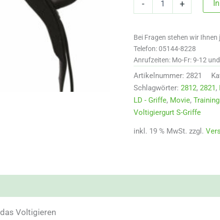
I
-
+
für
Movie
mit
Bei Fragen stehen wir Ihnen 
LD
-
Telefon: 05144-8228
Griffen
Anrufzeiten: Mo-Fr: 9-12 un
Menge
Artikelnummer:
2821
Ka
Schlagwörter:
2812
,
2821
,
LD - Griffe
,
Movie
,
Training
Voltigiergurt S-Griffe
inkl. 19 % MwSt.
zzgl.
Ver
nsionen (0)
 das Voltigieren