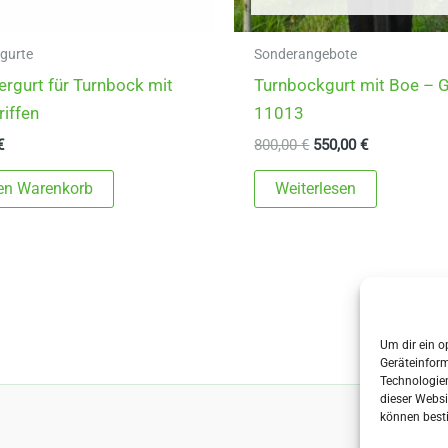
rgurte
Sonderangebote
iergurt für Turnbock mit
Turnbockgurt mit Boe – G
riffen
11013
Ursprünglicher
Aktueller
€
800,00
€
550,00
€
Preis
Preis
war:
ist:
den Warenkorb
Weiterlesen
800,00 €
550,00 €.
Um dir ein o
Geräteinfor
Technologien
dieser Websi
können best