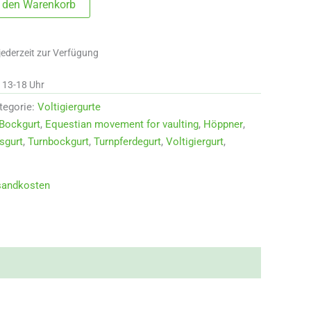
n den Warenkorb
jederzeit zur Verfügung
d 13-18 Uhr
tegorie:
Voltigiergurte
Bockgurt
,
Equestian movement for vaulting
,
Höppner
,
sgurt
,
Turnbockgurt
,
Turnpferdegurt
,
Voltigiergurt
,
sandkosten