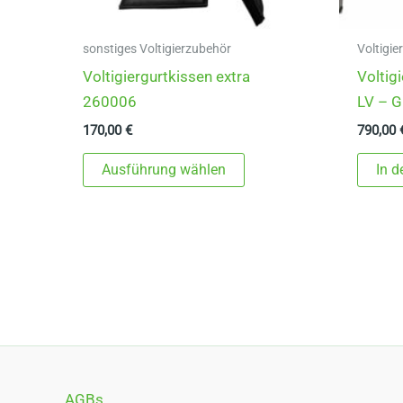
sonstiges Voltigierzubehör
Voltigie
Voltigiergurtkissen extra
Voltig
260006
LV – G
170,00
€
790,00
Dieses
Ausführung wählen
In 
Produkt
weist
mehrere
Varianten
auf.
Die
Optionen
können
auf
AGBs