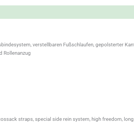
bindesystem, verstellbaren Fußschlaufen, gepolsterter Kante
d Rollenanzug
cossack straps, special side rein system, high freedom, lon