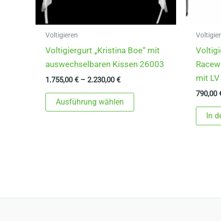
Voltigieren
Voltigie
Voltigiergurt „Kristina Boe“ mit
Voltigi
auswechselbaren Kissen 26003
Racewo
mit LV
1.755,00
€
–
2.230,00
€
790,00
Dieses
Ausführung wählen
Produkt
In 
weist
mehrere
Varianten
auf.
Die
Optionen
können
auf