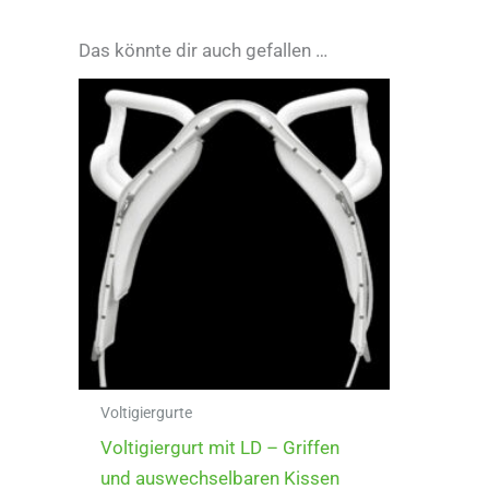
Das könnte dir auch gefallen …
Voltigiergurte
Voltigiergurt mit LD – Griffen
und auswechselbaren Kissen