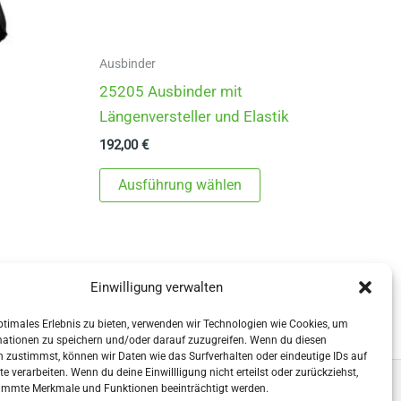
Ausbinder
25205 Ausbinder mit
Längenversteller und Elastik
192,00
€
ieses
Dieses
Ausführung wählen
rodukt
Produkt
eist
weist
ehrere
mehrere
arianten
Varianten
Einwilligung verwalten
f.
auf.
ie
Die
ptimales Erlebnis zu bieten, verwenden wir Technologien wie Cookies, um
mationen zu speichern und/oder darauf zuzugreifen. Wenn du diesen
ptionen
Optionen
 zustimmst, können wir Daten wie das Surfverhalten oder eindeutige IDs auf
önnen
können
te verarbeiten. Wenn du deine Einwillligung nicht erteilst oder zurückziehst,
immte Merkmale und Funktionen beeinträchtigt werden.
uf
auf