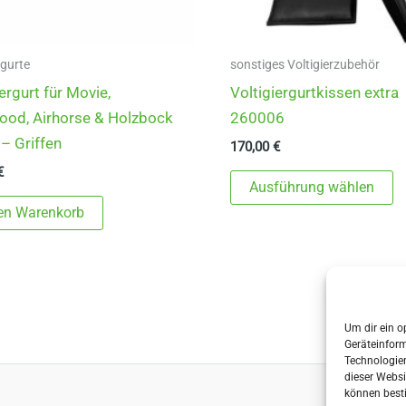
rgurte
sonstiges Voltigierzubehör
ergurt für Movie,
Voltigiergurtkissen extra
od, Airhorse & Holzbock
260006
 – Griffen
170,00
€
€
D
Ausführung wählen
P
den Warenkorb
w
m
V
au
D
Um dir ein o
Geräteinfor
O
Technologien
k
dieser Websi
können best
a