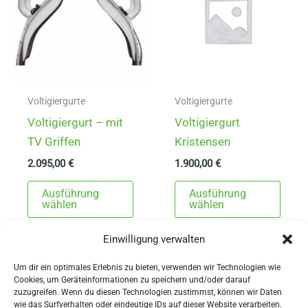
Voltigiergurte
Voltigiergurte
Voltigiergurt – mit
Voltigiergurt
TV Griffen
Kristensen
2.095,00
€
1.900,00
€
Dieses
Dies
Ausführung
Ausführung
Produkt
Prod
wählen
wählen
weist
weist
Einwilligung verwalten
mehrere
mehr
Varianten
Varia
Um dir ein optimales Erlebnis zu bieten, verwenden wir Technologien wie
auf.
auf.
Cookies, um Geräteinformationen zu speichern und/oder darauf
zuzugreifen. Wenn du diesen Technologien zustimmst, können wir Daten
Die
Die
wie das Surfverhalten oder eindeutige IDs auf dieser Website verarbeiten.