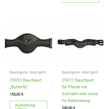
mehrere
weist
Varianten
mehr
auf.
Varia
Die
auf.
Optionen
Die
können
Opti
auf
könn
der
auf
Produktseite
der
gewählt
Produ
werden
gewä
Bauchgurte - short girth
Bauchgurte - short girth
werd
25053 Bauchgurt
25071 Bauchgurt
„Butterfly“
für Pferde mit
Gurttiefe weit vorne
155,00
€
für Rollenanzug
Dieses
Ausführung
245,00
€
Produkt