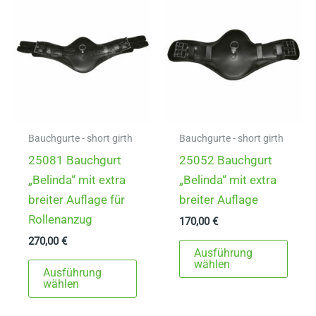
Die
auf.
Optionen
Die
können
Opti
auf
könn
der
auf
Produktseite
der
gewählt
Produ
werden
gewä
Bauchgurte - short girth
Bauchgurte - short girth
werd
25081 Bauchgurt
25052 Bauchgurt
„Belinda“ mit extra
„Belinda“ mit extra
breiter Auflage für
breiter Auflage
Rollenanzug
170,00
€
270,00
€
Dies
Ausführung
Dieses
Prod
wählen
Ausführung
Produkt
weist
wählen
weist
mehr