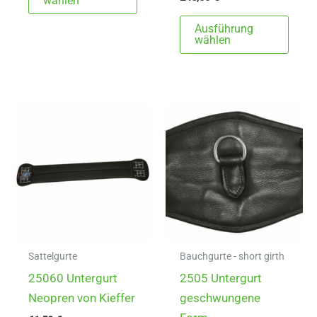
wählen
weist
Dies
Ausführung
mehrere
Prod
wählen
Varianten
weist
auf.
mehr
Die
Varia
Optionen
auf.
können
Die
auf
Opti
der
könn
Produktseite
auf
gewählt
der
werden
Produ
gewä
Sattelgurte
Bauchgurte - short girth
werd
25060 Untergurt
2505 Untergurt
Neopren von Kieffer
geschwungene