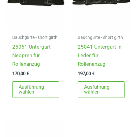
Bauchgurte - short girth
Bauchgurte - short girth
25061 Untergurt
25041 Untergurt in
Neopren für
Leder für
Rollenanzug
Rollenanzug
170,00
€
197,00
€
Dieses
Dies
Ausführung
Ausführung
Produkt
Prod
wählen
wählen
weist
weist
mehrere
mehr
Varianten
Varia
auf.
auf.
Die
Die