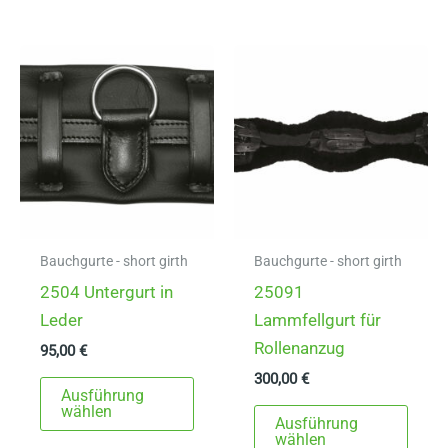
mehrere
Varia
Varianten
auf.
auf.
Die
Die
Opti
Optionen
könn
können
auf
auf
der
der
Produ
Produktseite
gewä
gewählt
werd
Bauchgurte - short girth
Bauchgurte - short girth
werden
2504 Untergurt in
25091
Leder
Lammfellgurt für
Rollenanzug
95,00
€
300,00
€
Dieses
Ausführung
Produkt
Dies
wählen
Ausführung
weist
Prod
wählen