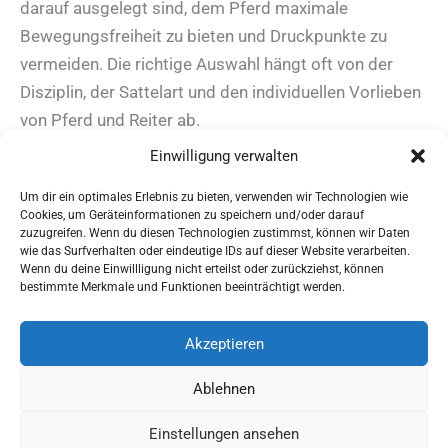
darauf ausgelegt sind, dem Pferd maximale
Bewegungsfreiheit zu bieten und Druckpunkte zu
vermeiden. Die richtige Auswahl hängt oft von der
Disziplin, der Sattelart und den individuellen Vorlieben
von Pferd und Reiter ab.
Einwilligung verwalten
Um dir ein optimales Erlebnis zu bieten, verwenden wir Technologien wie
Cookies, um Geräteinformationen zu speichern und/oder darauf
zuzugreifen. Wenn du diesen Technologien zustimmst, können wir Daten
wie das Surfverhalten oder eindeutige IDs auf dieser Website verarbeiten.
Wenn du deine Einwillligung nicht erteilst oder zurückziehst, können
AGBs
bestimmte Merkmale und Funktionen beeinträchtigt werden.
Impressum
Widerrufsbelehrung
Akzeptieren
Ausrüstung
Ablehnen
für Pferdesport und Gespannfahren
Einstellungen ansehen
Copyright © 2026 - Sattlerei Meinecke