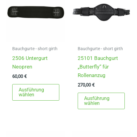
Optionen
Opti
können
könn
auf
auf
der
der
Produktseite
Produ
gewählt
gewä
Bauchgurte - short girth
Bauchgurte - short girth
werden
werd
2506 Untergurt
25101 Bauchgurt
Neopren
„Butterfly“ für
Rollenanzug
60,00
€
270,00
€
Dieses
Ausführung
Produkt
Dies
wählen
Ausführung
weist
Prod
wählen
mehrere
weist
Varianten
mehr
auf.
Varia