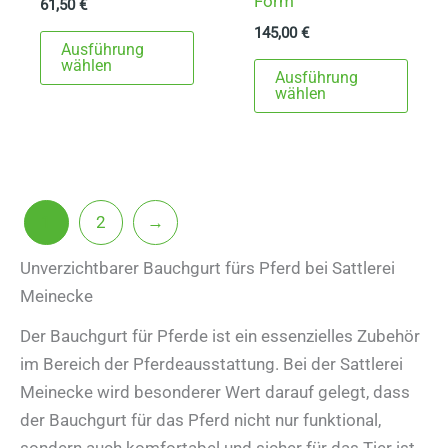
Form
61,50
€
145,00
€
Dieses
Ausführung
Produkt
Dies
wählen
Ausführung
weist
Prod
wählen
mehrere
weist
Varianten
mehr
auf.
Varia
Die
auf.
1
2
→
Optionen
Die
können
Opti
Unverzichtbarer Bauchgurt fürs Pferd bei Sattlerei
auf
könn
Meinecke
der
auf
Der Bauchgurt für Pferde ist ein essenzielles Zubehör
Produktseite
der
im Bereich der Pferdeausstattung. Bei der Sattlerei
gewählt
Produ
Meinecke wird besonderer Wert darauf gelegt, dass
werden
gewä
der Bauchgurt für das Pferd nicht nur funktional,
werd
sondern auch komfortabel und sicher für das Tier ist.