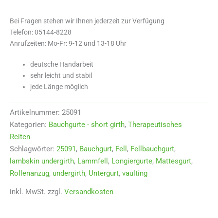
für
Rollenanzug
Bei Fragen stehen wir Ihnen jederzeit zur Verfügung
Menge
Telefon: 05144-8228
Anrufzeiten: Mo-Fr: 9-12 und 13-18 Uhr
deutsche Handarbeit
sehr leicht und stabil
jede Länge möglich
Artikelnummer:
25091
Kategorien:
Bauchgurte - short girth
,
Therapeutisches
Reiten
Schlagwörter:
25091
,
Bauchgurt
,
Fell
,
Fellbauchgurt
,
lambskin undergirth
,
Lammfell
,
Longiergurte
,
Mattesgurt
,
Rollenanzug
,
undergirth
,
Untergurt
,
vaulting
inkl. MwSt.
zzgl.
Versandkosten