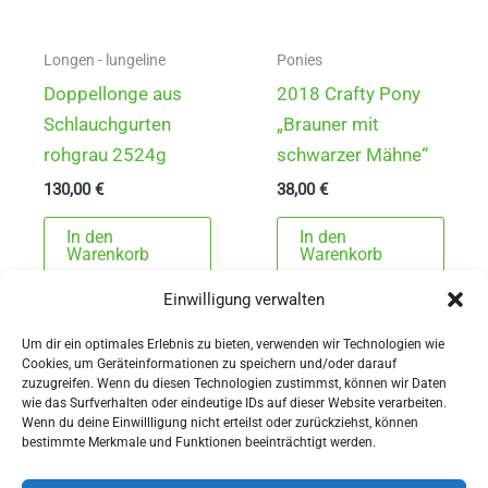
Produ
gewä
Longen - lungeline
Ponies
werd
Doppellonge aus
2018 Crafty Pony
Schlauchgurten
„Brauner mit
rohgrau 2524g
schwarzer Mähne“
130,00
€
38,00
€
In den
In den
Warenkorb
Warenkorb
Einwilligung verwalten
Um dir ein optimales Erlebnis zu bieten, verwenden wir Technologien wie
Cookies, um Geräteinformationen zu speichern und/oder darauf
zuzugreifen. Wenn du diesen Technologien zustimmst, können wir Daten
wie das Surfverhalten oder eindeutige IDs auf dieser Website verarbeiten.
Wenn du deine Einwillligung nicht erteilst oder zurückziehst, können
AGBs
bestimmte Merkmale und Funktionen beeinträchtigt werden.
Impressum