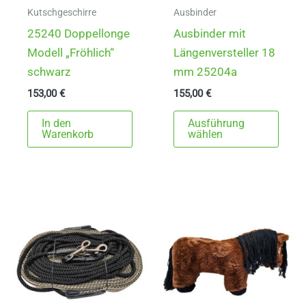
Kutschgeschirre
Ausbinder
25240 Doppellonge
Ausbinder mit
Modell „Fröhlich“
Längenversteller 18
schwarz
mm 25204a
153,00
€
155,00
€
Dies
In den
Ausführung
Prod
Warenkorb
wählen
weist
mehr
Varia
auf.
Die
Opti
könn
auf
der