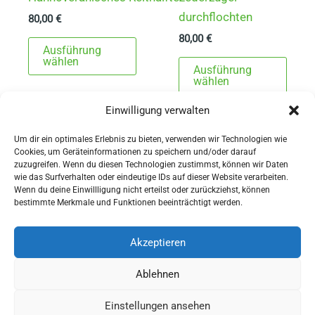
durchflochten
80,00
€
80,00
€
Dieses
Ausführung
Produkt
Dies
wählen
Ausführung
weist
Prod
wählen
mehrere
weist
Einwilligung verwalten
Varianten
mehr
auf.
Varia
Um dir ein optimales Erlebnis zu bieten, verwenden wir Technologien wie
Cookies, um Geräteinformationen zu speichern und/oder darauf
Die
auf.
zuzugreifen. Wenn du diesen Technologien zustimmst, können wir Daten
Optionen
Die
wie das Surfverhalten oder eindeutige IDs auf dieser Website verarbeiten.
Wenn du deine Einwillligung nicht erteilst oder zurückziehst, können
können
Opti
AGBs
bestimmte Merkmale und Funktionen beeinträchtigt werden.
auf
könn
Impressum
der
auf
Widerrufsbelehrung
Akzeptieren
Produktseite
der
Ausrüstung
Ablehnen
gewählt
Produ
für Pferdesport und Gespannfahren
werden
gewä
Einstellungen ansehen
Copyright © 2026 - Sattlerei Meinecke