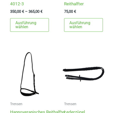
4012-3
Reithalfter
350,00
€
–
365,00
€
75,00
€
Dieses
Dies
Ausführung
Ausführung
Produkt
Prod
wählen
wählen
weist
weist
mehrere
mehr
Varianten
Varia
auf.
auf.
Die
Die
Optionen
Opti
können
könn
auf
auf
der
der
Produktseite
Produ
gewählt
gewä
Trensen
Trensen
werden
werd
Hannoveranisches Reithalfter
Lederzügel