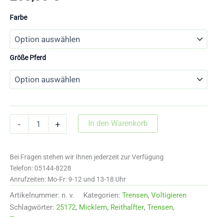
Farbe
Größe Pferd
Micklemzaum
In den Warenkorb
-
+
mit
Strassstirnriemen
25172
Bei Fragen stehen wir Ihnen jederzeit zur Verfügung
Menge
Telefon: 05144-8228
Anrufzeiten: Mo-Fr: 9-12 und 13-18 Uhr
Artikelnummer:
n. v.
Kategorien:
Trensen
,
Voltigieren
Schlagwörter:
25172
,
Micklem
,
Reithalfter
,
Trensen
,