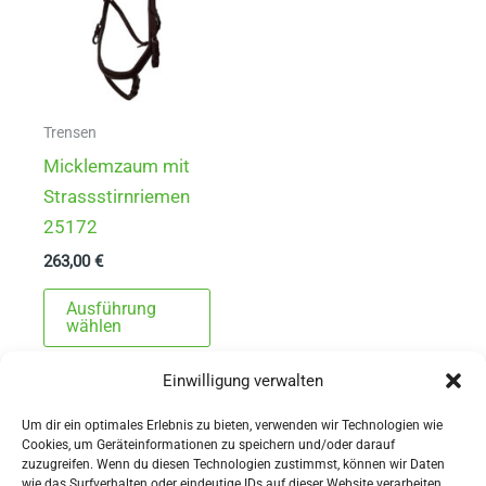
Trensen
Micklemzaum mit
Strassstirnriemen
25172
263,00
€
Dieses
Ausführung
Produkt
wählen
weist
Einwilligung verwalten
mehrere
Varianten
Um dir ein optimales Erlebnis zu bieten, verwenden wir Technologien wie
auf.
Cookies, um Geräteinformationen zu speichern und/oder darauf
zuzugreifen. Wenn du diesen Technologien zustimmst, können wir Daten
Die
wie das Surfverhalten oder eindeutige IDs auf dieser Website verarbeiten.