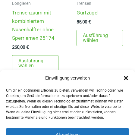
gewählt
Longieren
Trensen
werden
Trensenzaum mit
Gurtzügel
kombiniertem
85,00
€
Nasenhalfter ohne
Dies
Ausführung
Sperriemen 25174
Prod
wählen
260,00
€
weist
Dieses
mehr
Ausführung
Produkt
Varia
wählen
weist
auf.
Einwilligung verwalten
mehrere
Die
Varianten
Opti
Um dir ein optimales Erlebnis zu bieten, verwenden wir Technologien wie
Cookies, um Geräteinformationen zu speichern und/oder darauf
auf.
könn
zuzugreifen. Wenn du diesen Technologien zustimmst, können wir Daten
Die
auf
wie das Surfverhalten oder eindeutige IDs auf dieser Website verarbeiten.
Wenn du deine Einwillligung nicht erteilst oder zurückziehst, können
Optionen
der
AGBs
bestimmte Merkmale und Funktionen beeinträchtigt werden.
können
Produ
Impressum
auf
gewä
Widerrufsbelehrung
Akzeptieren