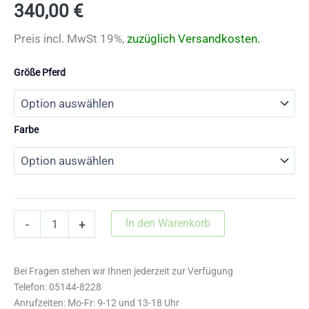
340,00
€
Preis incl. MwSt 19%,
zuzüglich Versandkosten.
Größe Pferd
Farbe
Trensenzaum
In den Warenkorb
-
+
mit
schwed.
Nasenhalfter,
Bei Fragen stehen wir Ihnen jederzeit zur Verfügung
Strass
und
Telefon: 05144-8228
Zügel
Anrufzeiten: Mo-Fr: 9-12 und 13-18 Uhr