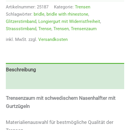
25187
Artikelnummer:
25187
Kategorie:
Trensen
Menge
Schlagwörter:
bridle
,
bridle with rhinestone
,
Glitzerstirnband
,
Longiergurt mit Widerristfreiheit
,
Strassstirnband
,
Trense
,
Trensen
,
Trensenzaum
inkl. MwSt.
zzgl.
Versandkosten
Beschreibung
Zusätzliche Informationen
Trensenzaum mit schwedischem Nasenhalfter mit
Gurtzügeln
Materialienauswahl für bestmögliche Qualität der