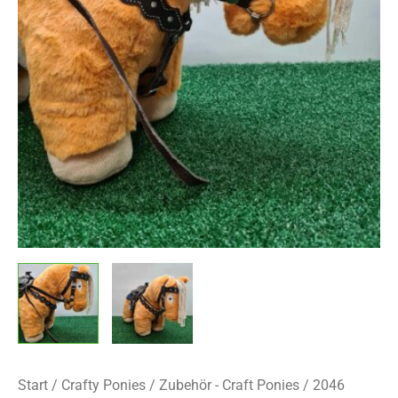
Start
/
Crafty Ponies
/
Zubehör - Craft Ponies
/ 2046