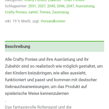
Kategorien:
Crafty Ponies
,
Zubehör - Craft Ponies
Schlagwörter:
2031
,
2037
,
2045
,
2046
,
2047
,
Ausrüstung
,
Crafty Ponies
,
sattel
,
Trense
,
Zaumzeug
inkl. 19 % MwSt.
zzgl.
Versandkosten
Beschreibung
Alle Crafty Ponies und ihre Ausrüstung und ihr
Zubehör sind so realistisch wie möglich gestaltet, um
den Kindern beizubringen, wie alles aussieht,
funktioniert und passt und kommen mit deutscher
Gebrauchsanweisungen, um das Produkt auf
spielerische Weise kennenzulernen
.
Das fantasievolle Rollenspiel und die