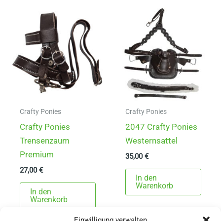
Crafty Ponies
Crafty Ponies
Crafty Ponies
2047 Crafty Ponies
Trensenzaum
Westernsattel
Premium
35,00
€
27,00
€
In den
Warenkorb
In den
Warenkorb
Einwilligung verwalten