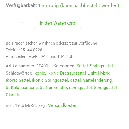
Verfügbarkeit:
1 vorrätig (kann nachbestellt werden)
10401
In den Warenkorb
Ikonic
Springsattel
light
Bei Fragen stehen wir Ihnen jederzeit zur Verfügung
"Hybrid
Version"
Telefon: 05144-8228
17,5"
Anrufzeiten: Mo-Fr: 9-12 und 13-18 Uhr
schwarz
Artikelnummer:
10401
Kategorien:
Sättel
,
Springsättel
Menge
Schlagwörter:
Ikonic
,
Ikonic Dressursattel Light Hybrid
,
Ikonic Sattel
,
Ikonic Springsattel
,
sattel
,
Satteländerung
,
Sattelanpassung
,
Sattlermeister
,
springsattel
,
Springsattel
Classic
inkl. 19 % MwSt.
zzgl.
Versandkosten