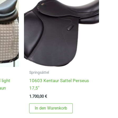
Springsättel
 light
10603 Kentaur Sattel Perseus
raun
17,5″
1.700,00
€
In den Warenkorb