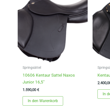
Springsättel
Springsä
10606 Kentaur Sattel Naxos
Kentau
Junior 16,5″
2.400,
1.590,00
€
In 
In den Warenkorb