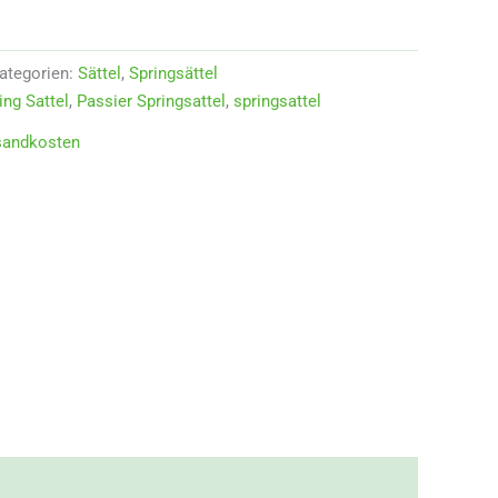
ategorien:
Sättel
,
Springsättel
ng Sattel
,
Passier Springsattel
,
springsattel
sandkosten