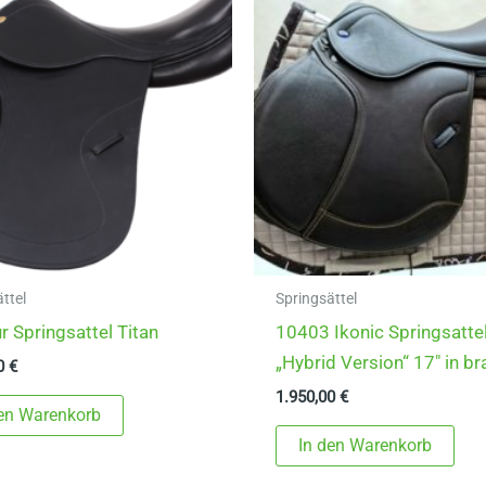
ttel
Springsättel
r Springsattel Titan
10403 Ikonic Springsattel
„Hybrid Version“ 17″ in b
00
€
1.950,00
€
den Warenkorb
In den Warenkorb