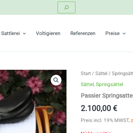
Suchen
Sattlerei
Voltigieren
Referenzen
Preise
Start
/
Sättel
/
Springsätt
Sättel
,
Springsättel
Passier Springsatt
2.100,00
€
Preis incl. 19% MWST,