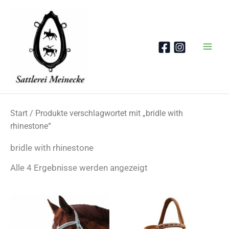
Zum
Inhalt
springen
Start
/ Produkte verschlagwortet mit „bridle with
rhinestone“
bridle with rhinestone
Nach
Alle 4 Ergebnisse werden angezeigt
Beliebtheit
sortiert