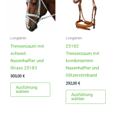
Longieren
Longieren
Trensenzaum mit
25182
schwed.
Trensenzaum mit
Nasenhalfter und
kombiniertem
Strass 25183
Nasenhalfter und
Glitzerstirnband
303,00
€
292,00
€
Dieses
Ausführung
Produkt
Dies
wählen
Ausführung
weist
Prod
wählen
mehrere
weist
Varianten
mehr