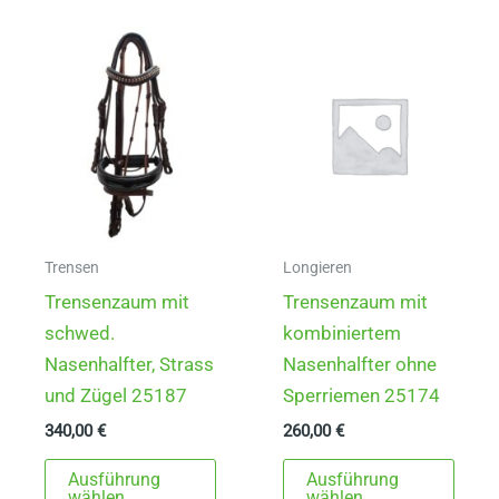
auf.
Varia
Die
auf.
Optionen
Die
können
Opti
auf
könn
der
auf
Produktseite
der
gewählt
Produ
werden
gewä
Trensen
Longieren
werd
Trensenzaum mit
Trensenzaum mit
schwed.
kombiniertem
Nasenhalfter, Strass
Nasenhalfter ohne
und Zügel 25187
Sperriemen 25174
340,00
€
260,00
€
Dieses
Dies
Ausführung
Ausführung
Produkt
Prod
wählen
wählen