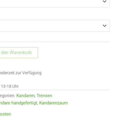
n den Warenkorb
jederzeit zur Verfügung
d 13-18 Uhr
egorien:
Kandaren
,
Trensen
ndare handgefertigt
,
Kandarenzaum
osten