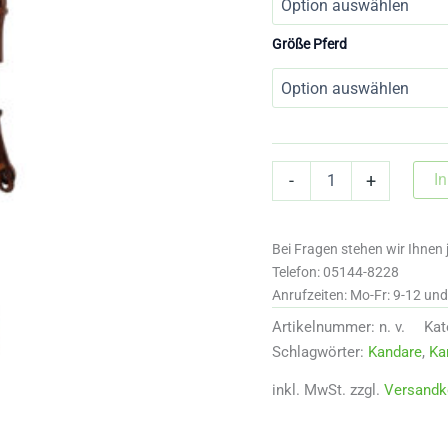
Größe Pferd
Kandarenzaum
I
-
+
handgefertigt
in
Deutschland
Bei Fragen stehen wir Ihnen 
Menge
Telefon: 05144-8228
Anrufzeiten: Mo-Fr: 9-12 un
Artikelnummer:
n. v.
Kat
Schlagwörter:
Kandare
,
Ka
inkl. MwSt.
zzgl.
Versandk