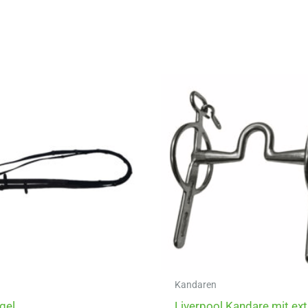
Kandaren
gel
Liverpool Kandare mit ext