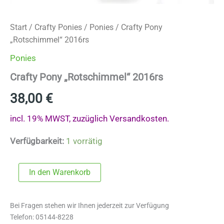
Start
/
Crafty Ponies
/
Ponies
/ Crafty Pony
„Rotschimmel“ 2016rs
Ponies
Crafty Pony „Rotschimmel“ 2016rs
38,00
€
incl. 19% MWST, zuzüglich Versandkosten.
Verfügbarkeit:
1 vorrätig
Crafty
In den Warenkorb
Pony
"Rotschimmel"
2016rs
Bei Fragen stehen wir Ihnen jederzeit zur Verfügung
Menge
Telefon: 05144-8228