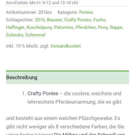
Anrufzeiten: Mo-Fr: 9-12 und 13-18 Uhr
Artikelnummer:
2016rs
Kategorie:
Ponies
Schlagwörter:
2016
,
Brauner
,
Crafty Ponies
,
Fuchs
,
Haflinger
,
Kuschelpony
,
Palomino
,
Pferdchen
,
Pony
,
Rappe
,
Schecke
,
Schimmel
inkl. 19 % MwSt.
zzgl.
Versandkosten
Beschreibung
Crafty Ponies
– die coolste, weichste und
lehrreichste Pferdeumarmung, die es gibt.
und besteht aus einem weichen Plüschgewebe. Es
gibt nicht weniger als 8 verschiedene Farben, die Sie
unten finden können!
Die Mähne und der Schweif von