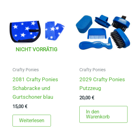
NICHT VORRÄTIG
Crafty Ponies
Crafty Ponies
2081 Crafty Ponies
2029 Crafty Ponies
Schabracke und
Putzzeug
Gurtschoner blau
20,00
€
15,00
€
In den
Warenkorb
Weiterlesen