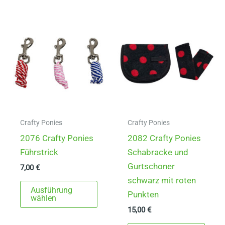
Crafty Ponies
Crafty Ponies
2076 Crafty Ponies
2082 Crafty Ponies
Führstrick
Schabracke und
Gurtschoner
7,00
€
schwarz mit roten
Dieses
Ausführung
Punkten
Produkt
wählen
15,00
€
weist