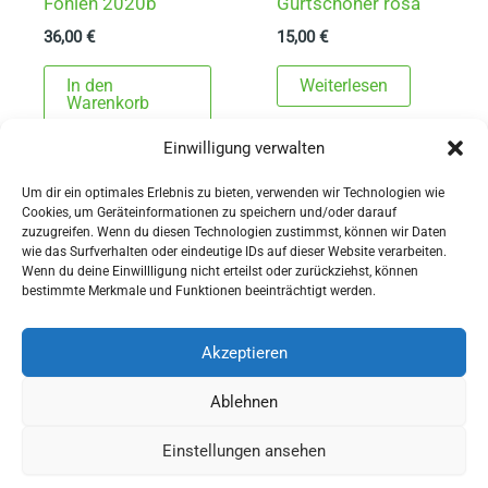
Fohlen 2020b
Gurtschoner rosa
36,00
€
15,00
€
In den
Weiterlesen
Warenkorb
Einwilligung verwalten
Um dir ein optimales Erlebnis zu bieten, verwenden wir Technologien wie
Cookies, um Geräteinformationen zu speichern und/oder darauf
zuzugreifen. Wenn du diesen Technologien zustimmst, können wir Daten
wie das Surfverhalten oder eindeutige IDs auf dieser Website verarbeiten.
Wenn du deine Einwillligung nicht erteilst oder zurückziehst, können
AGBs
bestimmte Merkmale und Funktionen beeinträchtigt werden.
Impressum
Widerrufsbelehrung
Akzeptieren
Ausrüstung
Ablehnen
für Pferdesport und Gespannfahren
Einstellungen ansehen
Copyright © 2026 - Sattlerei Meinecke