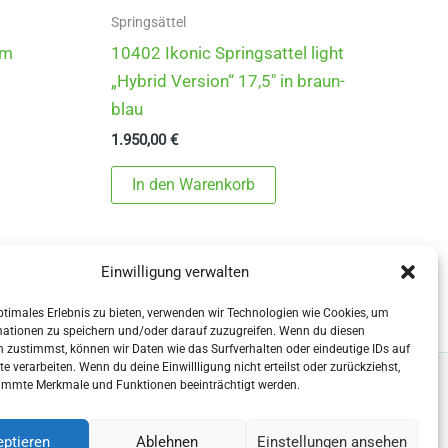
Springsättel
um
10402 Ikonic Springsattel light
„Hybrid Version“ 17,5″ in braun-
blau
1.950,00
€
In den Warenkorb
Einwilligung verwalten
ptimales Erlebnis zu bieten, verwenden wir Technologien wie Cookies, um
mationen zu speichern und/oder darauf zuzugreifen. Wenn du diesen
 zustimmst, können wir Daten wie das Surfverhalten oder eindeutige IDs auf
te verarbeiten. Wenn du deine Einwillligung nicht erteilst oder zurückziehst,
immte Merkmale und Funktionen beeinträchtigt werden.
Copyright © 2026 - Sattlerei Meinecke
ptieren
Ablehnen
Einstellungen ansehen