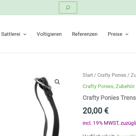
Suchen
Sattlerei
Voltigieren
Referenzen
Preise
Start
/
Crafty Ponies
/
Zu
Crafty Ponies
,
Zubehör 
Crafty Ponies Tre
20,00
€
incl. 19% MWST, zuzügl