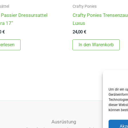
sättel
Crafty Ponies
Passier Dressursattel
Crafty Ponies Trensenza
ra 17″
Luxus
00
€
24,00
€
erlesen
In den Warenkorb
Um dir ein o
Geräteinfor
Technologien
dieser Websi
können best
Ausrüstung
Akze