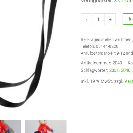
Verfügbarkeit:
3 vorrät
Crafty
I
-
+
Ponies
Trensenzaum
Menge
Bei Fragen stehen wir Ihnen 
Telefon: 05144-8228
Anrufzeiten: Mo-Fr: 9-12 un
Artikelnummer:
2040
Ka
Schlagwörter:
2031
,
2040
,
inkl. 19 % MwSt.
zzgl.
Ver