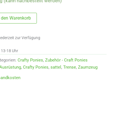
ig (kann nachbestellt werden)
n den Warenkorb
jederzeit zur Verfügung
d 13-18 Uhr
tegorien:
Crafty Ponies
,
Zubehör - Craft Ponies
Ausrüstung
,
Crafty Ponies
,
sattel
,
Trense
,
Zaumzeug
sandkosten