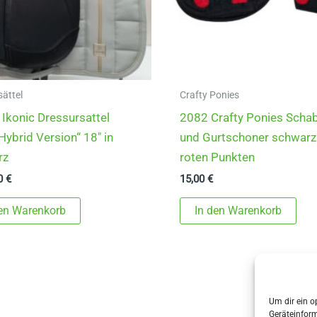
sättel
Crafty Ponies
Ikonic Dressursattel
2082 Crafty Ponies Scha
„Hybrid Version“ 18″ in
und Gurtschoner schwarz
rz
roten Punkten
00
€
15,00
€
den Warenkorb
In den Warenkorb
Um dir ein o
Geräteinfor