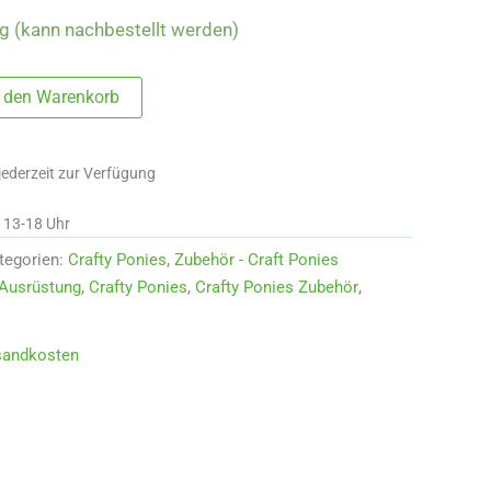
ig (kann nachbestellt werden)
n den Warenkorb
jederzeit zur Verfügung
d 13-18 Uhr
tegorien:
Crafty Ponies
,
Zubehör - Craft Ponies
Ausrüstung
,
Crafty Ponies
,
Crafty Ponies Zubehör
,
sandkosten