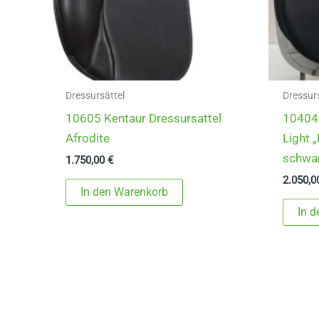
Dressursättel
Dressur
10605 Kentaur Dressursattel
10404 
Afrodite
Light 
schwa
1.750,00
€
2.050,
In den Warenkorb
In 