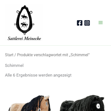
Zum
Inhalt
springen
Start
/ Produkte verschlagwortet mit „Schimmel“
Schimmel
Nach
Alle 6 Ergebnisse werden angezeigt
Beliebtheit
sortiert