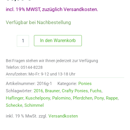
incl. 19% MWST, zuzüglich Versandkosten.
Verfügbar bei Nachbestellung
Crafty
In den Warenkorb
Pony
"Schimmel"
2016s
Bei Fragen stehen wir Ihnen jederzeit zur Verfügung
Menge
Telefon: 05144-8228
Anrufzeiten: Mo-Fr: 9-12 und 13-18 Uhr
Artikelnummer:
2016g-1
Kategorie:
Ponies
Schlagwörter:
2016
,
Brauner
,
Crafty Ponies
,
Fuchs
,
Haflinger
,
Kuschelpony
,
Palomino
,
Pferdchen
,
Pony
,
Rappe
,
Schecke
,
Schimmel
inkl. 19 % MwSt.
zzgl.
Versandkosten