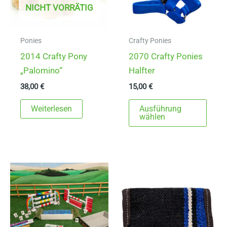
NICHT VORRÄTIG
Ponies
Crafty Ponies
2014 Crafty Pony
2070 Crafty Ponies
„Palomino“
Halfter
38,00
€
15,00
€
Dies
Weiterlesen
Ausführung
Prod
wählen
weist
mehr
Varia
auf.
Die
Opti
könn