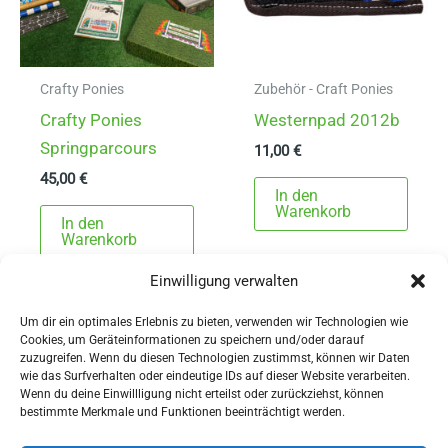
auf
der
Produ
gewä
Crafty Ponies
Zubehör - Craft Ponies
werd
Crafty Ponies
Westernpad 2012b
Springparcours
11,00
€
45,00
€
In den
Warenkorb
In den
Warenkorb
Einwilligung verwalten
Um dir ein optimales Erlebnis zu bieten, verwenden wir Technologien wie
Cookies, um Geräteinformationen zu speichern und/oder darauf
zuzugreifen. Wenn du diesen Technologien zustimmst, können wir Daten
wie das Surfverhalten oder eindeutige IDs auf dieser Website verarbeiten.
Wenn du deine Einwillligung nicht erteilst oder zurückziehst, können
AGBs
bestimmte Merkmale und Funktionen beeinträchtigt werden.
Impressum