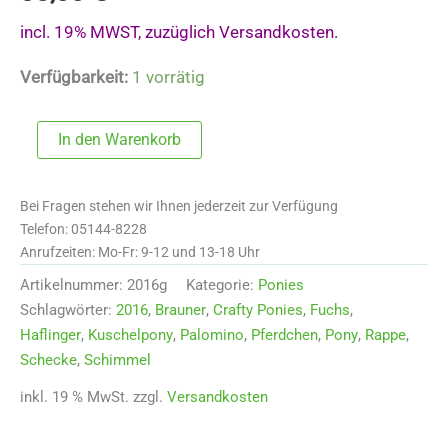
incl. 19% MWST, zuzüglich Versandkosten.
Verfügbarkeit:
1 vorrätig
Crafty
In den Warenkorb
Pony
"Grauschimmel"
2016g
Bei Fragen stehen wir Ihnen jederzeit zur Verfügung
Menge
Telefon: 05144-8228
Anrufzeiten: Mo-Fr: 9-12 und 13-18 Uhr
Artikelnummer:
2016g
Kategorie:
Ponies
Schlagwörter:
2016
,
Brauner
,
Crafty Ponies
,
Fuchs
,
Haflinger
,
Kuschelpony
,
Palomino
,
Pferdchen
,
Pony
,
Rappe
,
Schecke
,
Schimmel
inkl. 19 % MwSt.
zzgl.
Versandkosten