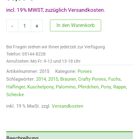
incl. 19% MWST, zuzüglich Versandkosten.
2015
In den Warenkorb
-
+
Crafty
Pony
"Haflinger"
Bei Fragen stehen wir Ihnen jederzeit zur Verfügung
Menge
Telefon: 05144-8228
Anrufzeiten: Mo-Fr: 9-12 und 13-18 Uhr
Artikelnummer:
2015
Kategorie:
Ponies
Schlagwörter:
2014
,
2015
,
Brauner
,
Crafty Ponies
,
Fuchs
,
Haflinger
,
Kuschelpony
,
Palomino
,
Pferdchen
,
Pony
,
Rappe
,
Schecke
inkl. 19 % MwSt.
zzgl.
Versandkosten
Beschreibung