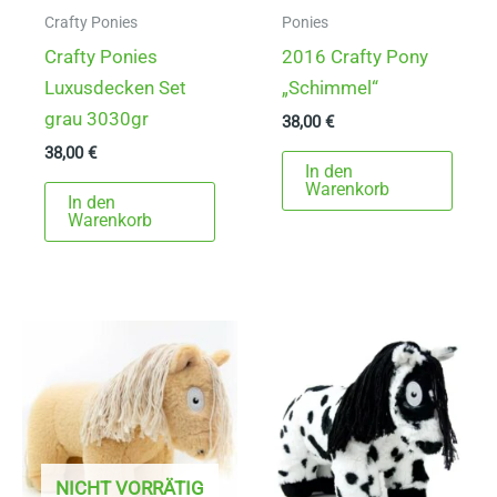
Crafty Ponies
Ponies
Crafty Ponies
2016 Crafty Pony
Luxusdecken Set
„Schimmel“
grau 3030gr
38,00
€
38,00
€
In den
Warenkorb
In den
Warenkorb
NICHT VORRÄTIG