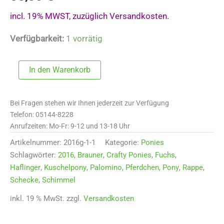
incl. 19% MWST, zuzüglich Versandkosten.
Verfügbarkeit:
1 vorrätig
Crafty
In den Warenkorb
Pony
"Rappe"
2016r
Bei Fragen stehen wir Ihnen jederzeit zur Verfügung
Menge
Telefon: 05144-8228
Anrufzeiten: Mo-Fr: 9-12 und 13-18 Uhr
Artikelnummer:
2016g-1-1
Kategorie:
Ponies
Schlagwörter:
2016
,
Brauner
,
Crafty Ponies
,
Fuchs
,
Haflinger
,
Kuschelpony
,
Palomino
,
Pferdchen
,
Pony
,
Rappe
,
Schecke
,
Schimmel
inkl. 19 % MwSt.
zzgl.
Versandkosten