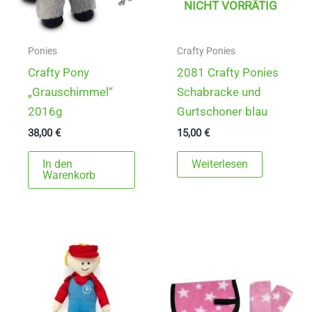
NICHT VORRÄTIG
Ponies
Crafty Ponies
Crafty Pony
2081 Crafty Ponies
„Grauschimmel“
Schabracke und
2016g
Gurtschoner blau
38,00
€
15,00
€
In den
Weiterlesen
Warenkorb