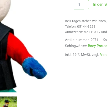
Crafty
In den 
Ponies
Body
Protector
Bei Fragen stehen wir Ihnen 
Menge
Telefon: 05144-8228
Anrufzeiten: Mo-Fr: 9-12 un
Artikelnummer:
2071
Ka
Schlagwörter:
Body Protec
inkl. 19 % MwSt.
zzgl.
Ver