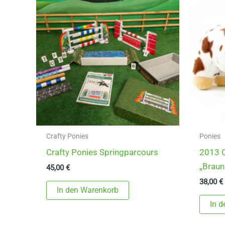
Crafty Ponies
Ponies
Crafty Ponies Springparcours
2013 C
„Brau
45,00
€
38,00
€
In den Warenkorb
In 