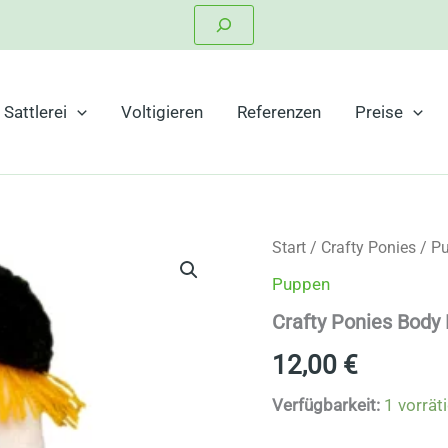
Suchen
Sattlerei
Voltigieren
Referenzen
Preise
Start
/
Crafty Ponies
/
P
Puppen
Crafty Ponies Body 
12,00
€
Verfügbarkeit:
1 vorrät