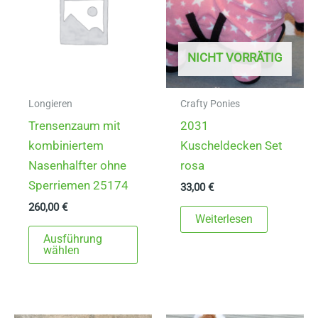
NICHT VORRÄTIG
Longieren
Crafty Ponies
Trensenzaum mit
2031
kombiniertem
Kuscheldecken Set
Nasenhalfter ohne
rosa
Sperriemen 25174
33,00
€
260,00
€
Weiterlesen
Dieses
Ausführung
Produkt
wählen
weist
mehrere
Varianten