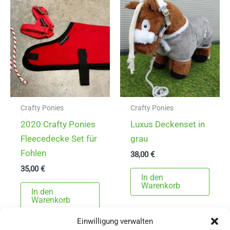
auf.
Die
Optionen
können
auf
der
Produktseite
gewählt
Crafty Ponies
Crafty Ponies
werden
2020 Crafty Ponies
Luxus Deckenset in
Fleecedecke Set für
grau
Fohlen
38,00
€
35,00
€
In den
Warenkorb
In den
Warenkorb
Einwilligung verwalten