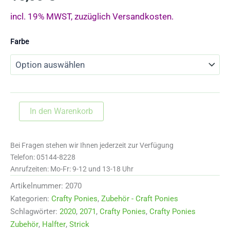
incl. 19% MWST, zuzüglich Versandkosten.
Farbe
2070
In den Warenkorb
Crafty
Ponies
Halfter
Bei Fragen stehen wir Ihnen jederzeit zur Verfügung
Menge
Telefon: 05144-8228
Anrufzeiten: Mo-Fr: 9-12 und 13-18 Uhr
Artikelnummer:
2070
Kategorien:
Crafty Ponies
,
Zubehör - Craft Ponies
Schlagwörter:
2020
,
2071
,
Crafty Ponies
,
Crafty Ponies
Zubehör
,
Halfter
,
Strick