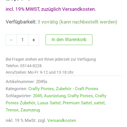
incl. 19% MWST, zuzüglich Versandkosten.
Verfügbarkeit:
3 vorrätig (kann nachbestellt werden)
Crafty
In den Warenkorb
-
+
Ponies
Luxus
Sattel
Bei Fragen stehen wir Ihnen jederzeit zur Verfügung
2045s
Menge
Telefon: 05144-8228
Anrufzeiten: Mo-Fr: 9-12 und 13-18 Uhr
Artikelnummer:
2045s
Kategorien:
Crafty Ponies
,
Zubehör - Craft Ponies
Schlagwörter:
2045
,
Ausrüstung
,
Crafty Ponies
,
Crafty
Ponies Zubehör
,
Luxus Sattel
,
Premium Sattel
,
sattel
,
Trense
,
Zaumzeug
inkl. 19 % MwSt.
zzgl.
Versandkosten