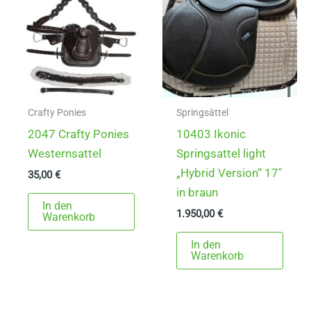
Crafty Ponies
Springsättel
2047 Crafty Ponies
10403 Ikonic
Westernsattel
Springsattel light
„Hybrid Version“ 17″
35,00
€
in braun
In den
1.950,00
€
Warenkorb
In den
Warenkorb