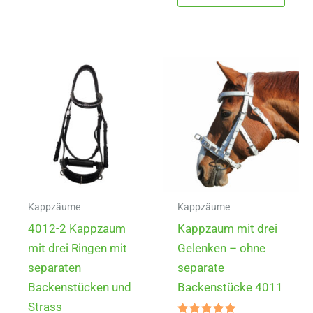
mehrere
weist
Varianten
mehr
auf.
Varia
Die
auf.
Optionen
Die
können
Opti
auf
könn
der
auf
Produktseite
der
gewählt
Produ
werden
gewä
Kappzäume
Kappzäume
werd
4012-2 Kappzaum
Kappzaum mit drei
mit drei Ringen mit
Gelenken – ohne
separaten
separate
Backenstücken und
Backenstücke 4011
Strass