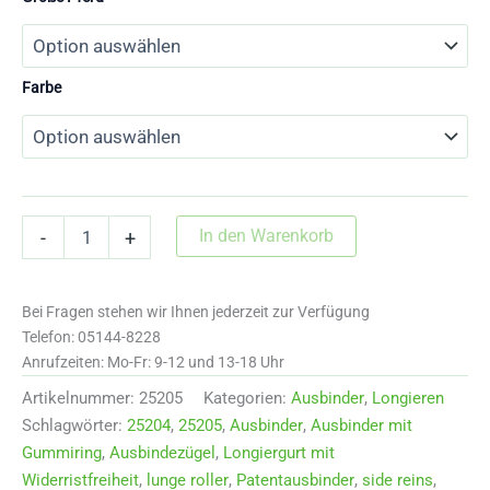
Farbe
25205
In den Warenkorb
-
+
Ausbinder
mit
Längenversteller
Bei Fragen stehen wir Ihnen jederzeit zur Verfügung
und
Elastik
Telefon: 05144-8228
Menge
Anrufzeiten: Mo-Fr: 9-12 und 13-18 Uhr
Artikelnummer:
25205
Kategorien:
Ausbinder
,
Longieren
Schlagwörter:
25204
,
25205
,
Ausbinder
,
Ausbinder mit
Gummiring
,
Ausbindezügel
,
Longiergurt mit
Widerristfreiheit
,
lunge roller
,
Patentausbinder
,
side reins
,