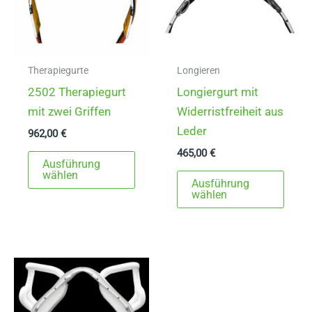
Therapiegurte
Longieren
2502 Therapiegurt
Longiergurt mit
mit zwei Griffen
Widerristfreiheit aus
Leder
962,00
€
465,00
€
Dieses
Ausführung
Produkt
Dies
wählen
Ausführung
weist
Prod
wählen
mehrere
weist
Varianten
mehr
auf.
Varia
Die
auf.
Optionen
Die
können
Opti