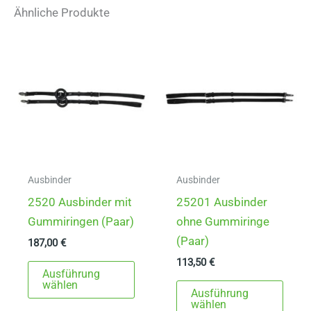
auf.
Ähnliche Produkte
Die
Optionen
können
auf
der
Produktseite
gewählt
werden
Ausbinder
Ausbinder
2520 Ausbinder mit
25201 Ausbinder
Gummiringen (Paar)
ohne Gummiringe
(Paar)
187,00
€
113,50
€
Dieses
Ausführung
Produkt
Dies
wählen
Ausführung
weist
Prod
wählen