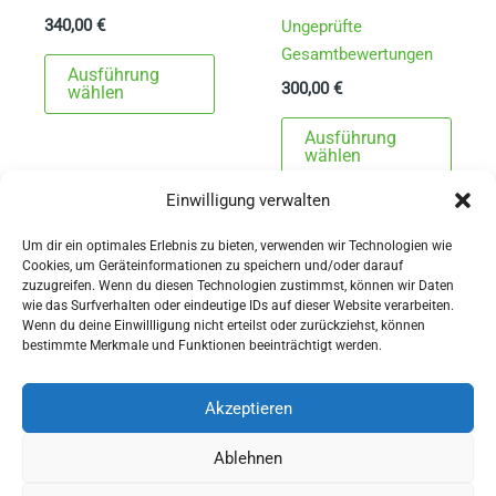
Bewertet
340,00
€
Ungeprüfte
mit
5.00
Gesamtbewertungen
Dieses
von 5
Ausführung
300,00
€
Produkt
wählen
weist
Dies
Ausführung
mehrere
Prod
wählen
Varianten
weist
Einwilligung verwalten
auf.
mehr
Die
Varia
Um dir ein optimales Erlebnis zu bieten, verwenden wir Technologien wie
Cookies, um Geräteinformationen zu speichern und/oder darauf
Optionen
auf.
zuzugreifen. Wenn du diesen Technologien zustimmst, können wir Daten
können
Die
wie das Surfverhalten oder eindeutige IDs auf dieser Website verarbeiten.
Wenn du deine Einwillligung nicht erteilst oder zurückziehst, können
auf
Opti
AGBs
bestimmte Merkmale und Funktionen beeinträchtigt werden.
der
könn
Impressum
Produktseite
auf
Widerrufsbelehrung
Akzeptieren
gewählt
der
Ausrüstung
Ablehnen
werden
Produ
für Pferdesport und Gespannfahren
gewä