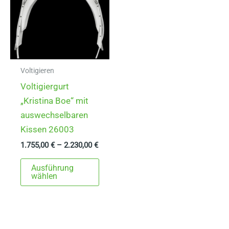
auf
könn
der
auf
Produktseite
der
gewählt
Produ
werden
gewä
Voltigieren
werd
Voltigiergurt
„Kristina Boe“ mit
auswechselbaren
Kissen 26003
1.755,00
€
–
2.230,00
€
Dieses
Ausführung
Produkt
wählen
weist
mehrere
Varianten