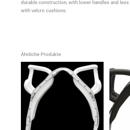
durable construction, with lower handles and less 
with velcro cushions.
Ähnliche Produkte