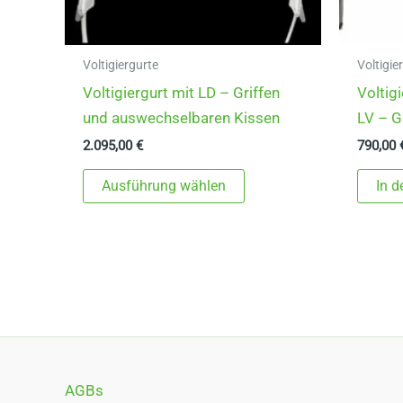
Voltigiergurte
Voltigie
Voltigiergurt mit LD – Griffen
Voltig
und auswechselbaren Kissen
LV – G
2.095,00
€
790,00
Dieses
Ausführung wählen
In 
Produkt
weist
mehrere
Varianten
auf.
Die
Optionen
können
AGBs
auf