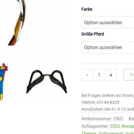
Farbe
Größe Pferd
2502
I
-
+
Therapiegurt
mit
zwei
Bei Fragen stehen wir Ihnen 
Griffen
Menge
Telefon: 05144-8228
Anrufzeiten: Mo-Fr: 9-12 un
Artikelnummer:
2502
Ka
Schlagwörter:
2502
,
therap
Therpie
,
Voltigiergurt
,
Volt