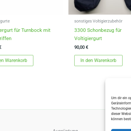
rgurte
sonstiges Voltigierzubehör
iergurt für Turnbock mit
3300 Schonbezug für
riffen
Voltigiergurt
€
90,00
€
den Warenkorb
In den Warenkorb
Um dir ein o
Geräteinfor
Technologien
dieser Websi
können best