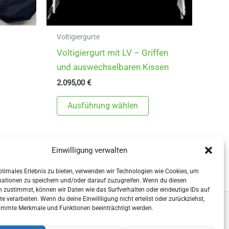
Voltigiergurte
Voltigiergurt mit LV – Griffen
und auswechselbaren Kissen
2.095,00
€
Dieses
Ausführung wählen
Produkt
weist
mehrere
Einwilligung verwalten
Varianten
auf.
ptimales Erlebnis zu bieten, verwenden wir Technologien wie Cookies, um
mationen zu speichern und/oder darauf zuzugreifen. Wenn du diesen
Die
 zustimmst, können wir Daten wie das Surfverhalten oder eindeutige IDs auf
Optionen
te verarbeiten. Wenn du deine Einwillligung nicht erteilst oder zurückziehst,
immte Merkmale und Funktionen beeinträchtigt werden.
können
auf