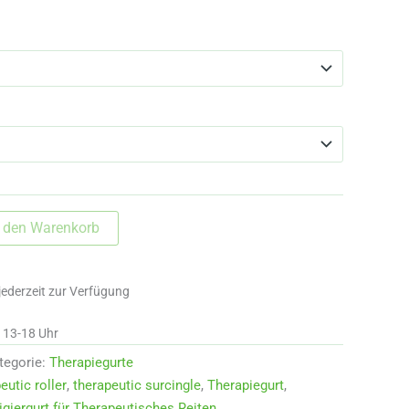
n den Warenkorb
jederzeit zur Verfügung
d 13-18 Uhr
tegorie:
Therapiegurte
eutic roller
,
therapeutic surcingle
,
Therapiegurt
,
igiergurt für Therapeutisches Reiten