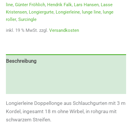
line
,
Günter Fröhlich
,
Hendrik Falk
,
Lars Hansen
,
Lasse
Kristensen
,
Longiergurte
,
Longierleine
,
lunge line
,
lunge
roller
,
Surcingle
inkl. 19 % MwSt.
zzgl.
Versandkosten
Beschreibung
Zusätzliche Informationen
Rezensionen (0)
Longierleine Doppellonge aus Schlauchgurten mit 3 m
Kordel, ingesamt 18 m ohne Wirbel, in rohgrau mit
schwarzem Streifen.