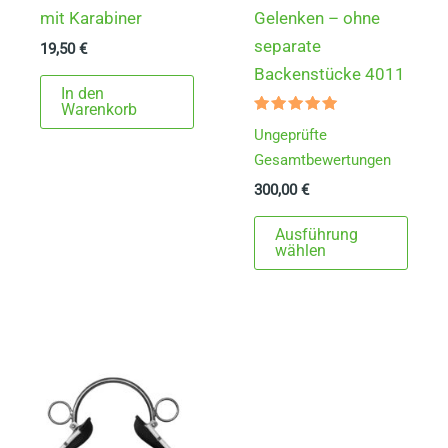
mit Karabiner
Gelenken – ohne
separate
19,50
€
Backenstücke 4011
In den
Warenkorb
Bewertet
Ungeprüfte
mit
5.00
Gesamtbewertungen
von 5
300,00
€
Dies
Ausführung
Prod
wählen
weist
mehr
Varia
auf.
Die
Opti
könn