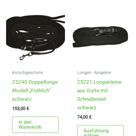
Varianten
Varia
auf.
auf.
Die
Die
Optionen
Opti
können
könn
auf
auf
der
der
Produktseite
Produ
gewählt
gewä
Kutschgeschirre
Longen - lungeline
werden
werd
25240 Doppellonge
25221 Longierleine
Modell „Fröhlich“
aus Gurte mit
schwarz
Schnallenteil
schwarz
153,00
€
74,00
€
In den
Dies
Warenkorb
Ausführung
Prod
wählen