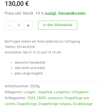
130,00
€
Preis inkl. MwSt. 19 %
zuzügl.
Versandkosten.
Doppellonge
In den Warenkorb
-
+
aus
Schlauchgurten
rohgrau
Bei Fragen stehen wir Ihnen jederzeit zur Verfügung
2524g
Menge
Telefon: 05144-8228
Anrufzeiten: Mo-Fr: 9-12 und 13-18 Uhr
deutsche Handarbeit
sehr leicht und stabil
jede Länge möglich
Artikelnummer:
2524g
Kategorien:
Longen - lungeline
,
Longieren
,
Voltigieren
Schlagwörter:
2524
,
25241
,
cavasson
,
Doppelloge aus
Leinen
,
Doppellonge
,
Doppellonge rohgrau
,
Doublelunge