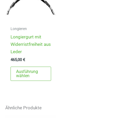
auf
der
Produ
gewä
Longieren
werd
Longiergurt mit
Widerristfreiheit aus
Leder
465,00
€
Dieses
Ausführung
Produkt
wählen
weist
mehrere
Varianten
auf.
Ähnliche Produkte
Die