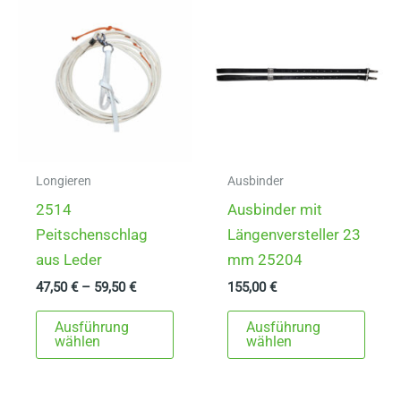
Optionen
können
auf
der
Produktseite
gewählt
werden
Longieren
Ausbinder
2514
Ausbinder mit
Peitschenschlag
Längenversteller 23
aus Leder
mm 25204
47,50
€
–
59,50
€
155,00
€
Dieses
Dies
Ausführung
Ausführung
Produkt
Prod
wählen
wählen
weist
weist
mehrere
mehr