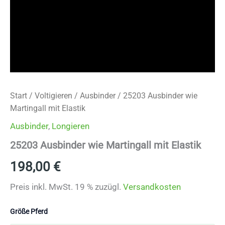
Start
/
Voltigieren
/
Ausbinder
/ 25203 Ausbinder wie
Martingall mit Elastik
Ausbinder
,
Longieren
25203 Ausbinder wie Martingall mit Elastik
198,00
€
Preis inkl. MwSt. 19 % zuzügl.
Versandkosten
Größe Pferd