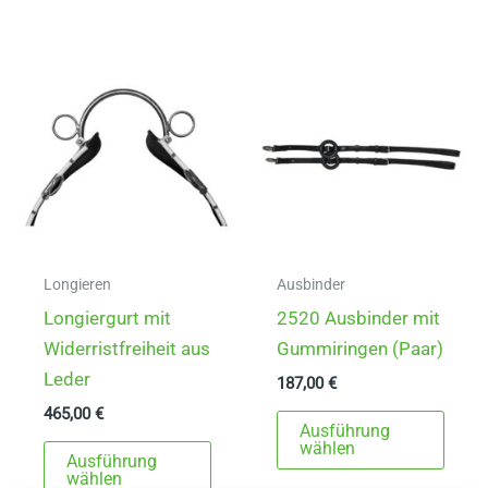
mehrere
mehr
Varianten
Varia
auf.
auf.
Die
Die
Optionen
Opti
können
könn
auf
auf
der
der
Produktseite
Produ
gewählt
gewä
Longieren
Ausbinder
werden
werd
Longiergurt mit
2520 Ausbinder mit
Widerristfreiheit aus
Gummiringen (Paar)
Leder
187,00
€
465,00
€
Dies
Ausführung
Dieses
Prod
wählen
Ausführung
Produkt
weist
wählen