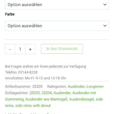
Farbe
25203
In den Warenkorb
-
+
Ausbinder
wie
Martingall
Bei Fragen stehen wir Ihnen jederzeit zur Verfügung
mit
Elastik
Telefon: 05144-8228
Menge
Anrufzeiten: Mo-Fr: 9-12 und 13-18 Uhr
Artikelnummer:
25203
Kategorien:
Ausbinder
,
Longieren
Schlagwörter:
25203
,
25204
,
Ausbinder
,
Ausbinder mit
Gummiring
,
Ausbinder wie Martingall
,
Ausbindezügel
,
side
reins
,
side reins with donut