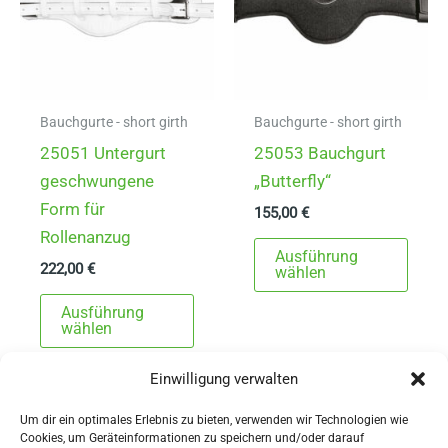
Bauchgurte - short girth
Bauchgurte - short girth
25051 Untergurt
25053 Bauchgurt
geschwungene
„Butterfly“
Form für
155,00
€
Rollenanzug
Dies
Ausführung
222,00
€
Prod
wählen
Dieses
weist
Ausführung
Produkt
mehr
wählen
weist
Varia
Einwilligung verwalten
mehrere
auf.
Varianten
Die
Um dir ein optimales Erlebnis zu bieten, verwenden wir Technologien wie
auf.
Opti
Cookies, um Geräteinformationen zu speichern und/oder darauf