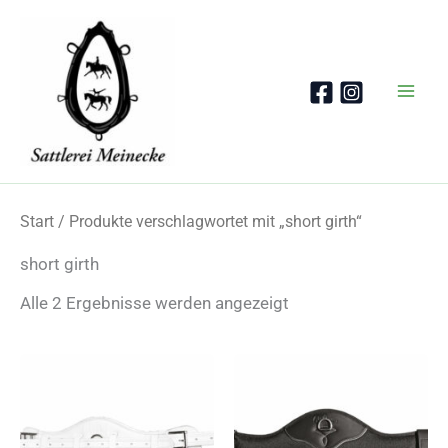
Zum
Inhalt
springen
Start
/ Produkte verschlagwortet mit „short girth“
short girth
Nach
Alle 2 Ergebnisse werden angezeigt
Beliebtheit
sortiert