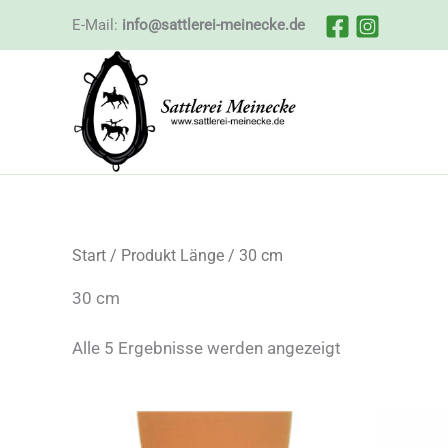
Zum
E-Mail:
info@sattlerei-meinecke.de
Inhalt
springen
Start
/ Produkt Länge / 30 cm
30 cm
Nach
Alle 5 Ergebnisse werden angezeigt
Beliebtheit
sortiert