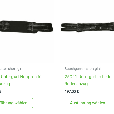
te - short girth
Bauchgurte - short girth
Untergurt Neopren für
25041 Untergurt in Leder 
anzug
Rollenanzug
€
197,00
€
Dieses
D
führung wählen
Ausführung wählen
Produkt
P
weist
w