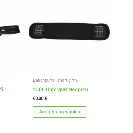
Bauchgurte - short girth
für
2506 Untergurt Neopren
60,00
€
Dieses
Ausführung wählen
ieses
Produkt
rodukt
weist
eist
mehrere